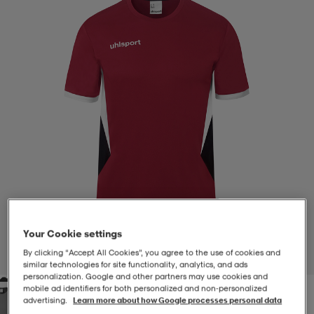
-BH
ngsskor
öjor & skjortor
ngsskor
ingsskor
ar
ingsskor
n
ingsskor
ts & toppar
or
n
kor
kor
öjor & skjortor
usskor
öjor & skjortor
skor
r
skor
n
tskor
Your Cookie settings
 & klänningar
or
r & pannband
or
 & klänningar
-/Tennisskor
By clicking “Accept All Cookies”, you agree to the use of cookies and
1
/
3
similar technologies for site functionality, analytics, and ads
personalization. Google and other partners may use cookies and
mobile ad identifiers for both personalized and non‑personalized
r
andy-/Handbollsskor
kar & vantar
andy-/Handbollsskor
ller
ler
advertising.
Learn more about how Google processes personal data