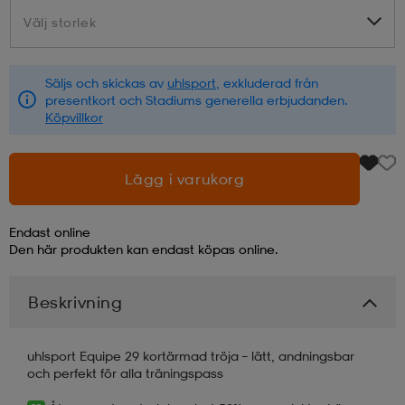
Välj storlek
Välj storlek
läder
lbehör
r
lbehör
kläder
Säljs och skickas av
uhlsport
, exkluderad från
presentkort och Stadiums generella erbjudanden.
asögon
äder
r
Köpvillkor
r
s
Lägg i varukorg
Endast online
äder
ård
äder
Den här produkten kan endast köpas online.
Beskrivning
s
s
uhlsport Equipe 29 kortärmad tröja – lätt, andningsbar
och perfekt för alla träningspass
ård
ård