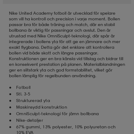
Nike United Academy fotboll är utvecklad för spelare
läder
lbehör
r
lbehör
kläder
som vill ha kontroll och precision i varje moment. Bollen
passar bra för både träning och match, där en stabil
bollbana är viktig för passningar och avslut. Den är
asögon
äder
r
utrustad med Nike OmniSculpt-teknologi, där spår är
integrerade i bollens yta för att ge en jämnare och mer
exakt flygbana. Detta gör det enklare att kontrollera
bollen vid både skott och längre passningar.
r
s
Konstruktionen ger en bra känsla vid tillslag och bidrar till
en konsekvent prestation på planen. Materialblandningen
ger en slitstark yta och god formstabilitet, vilket gör
bollen lämplig för regelbunden användning.
äder
ård
äder
Fotboll
Stl. 3-5
Strukturerad yta
s
s
Maskinsydd konstruktion
OmniSculpt-teknologi för jämn bollbana
Nike-detaljer
ård
ård
67% gummi, 13% polyester, 10% polyuretan och
10% EVA