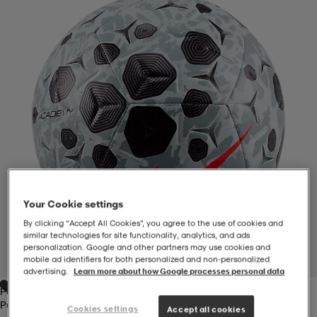
-BH
ngsskor
öjor & skjortor
ngsskor
ingsskor
ar
ingsskor
n
ingsskor
ts & toppar
or
n
kor
kor
öjor & skjortor
usskor
öjor & skjortor
skor
r
skor
n
tskor
Your Cookie settings
By clicking “Accept All Cookies”, you agree to the use of cookies and
similar technologies for site functionality, analytics, and ads
 & klänningar
or
r & pannband
or
 & klänningar
-/Tennisskor
personalization. Google and other partners may use cookies and
mobile ad identifiers for both personalized and non‑personalized
1
/
1
advertising.
Learn more about how Google processes personal data
Pure Platinum
r
andy-/Handbollsskor
kar & vantar
andy-/Handbollsskor
ller
ler
Pure Platinum
Cookies settings
Accept all cookies