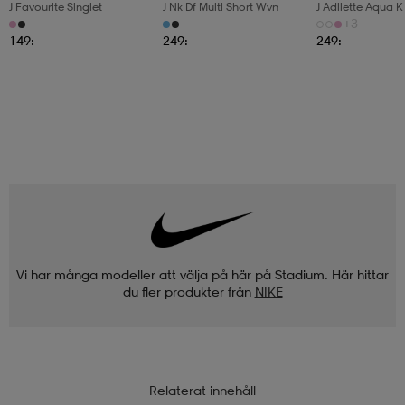
J Favourite Singlet
J Nk Df Multi Short Wvn
J Adilette Aqua K
+3
149:-
249:-
249:-
Vi har många modeller att välja på här på Stadium. Här hittar
du fler produkter från
NIKE
Relaterat innehåll