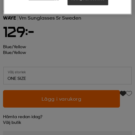
(5)
r & pannband
tskor
läder
tskor
r
ngsskor
WAYE
Vm Sunglasses Sr Sweden
129:-
kar & vantar
skor
ukar
skor
kar & vantar
kor
Blue/yellow
Blue/yellow
ukar
sskor
ställ
sskor
ukar
lbehör
Välj storlek
ONE SIZE
ställ
stövlar
por
stövlar
ställ
er
Lägg i varukorg
por
ler
kläder
ler
läder
Hämta redan idag?
Välj
butik
kläder
ngskor
asögon
ngskor
por