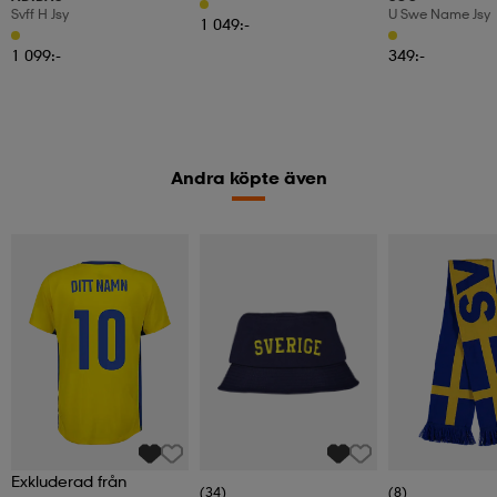
Svff H Jsy
U Swe Name Jsy
1 049:-
1 099:-
349:-
Andra köpte även
Exkluderad från
(34)
(8)