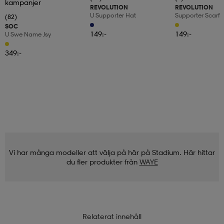
kampanjer
REVOLUTION
REVOLUTION
U Supporter Hat
Supporter Scarf
(82)
SOC
149:-
149:-
U Swe Name Jsy
349:-
Vi har många modeller att välja på här på Stadium. Här hittar
du fler produkter från
WAYE
Relaterat innehåll