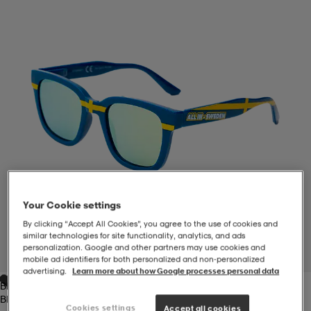
-BH
ngsskor
öjor & skjortor
ngsskor
ingsskor
ar
ingsskor
n
ingsskor
ts & toppar
or
n
kor
kor
öjor & skjortor
usskor
öjor & skjortor
skor
r
skor
n
tskor
Your Cookie settings
By clicking “Accept All Cookies”, you agree to the use of cookies and
 & klänningar
or
r & pannband
or
 & klänningar
-/Tennisskor
similar technologies for site functionality, analytics, and ads
personalization. Google and other partners may use cookies and
1
/
2
mobile ad identifiers for both personalized and non‑personalized
advertising.
Learn more about how Google processes personal data
Blue/yellow
r
andy-/Handbollsskor
kar & vantar
andy-/Handbollsskor
ller
ler
Blue/yellow
Cookies settings
Accept all cookies