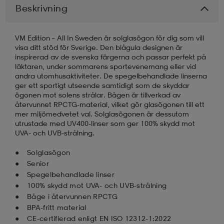
Beskrivning
läder
lbehör
r
lbehör
kläder
VM Edition – All In Sweden är solglasögon för dig som vill
visa ditt stöd för Sverige. Den blågula designen är
inspirerad av de svenska färgerna och passar perfekt på
asögon
äder
r
läktaren, under sommarens sportevenemang eller vid
andra utomhusaktiviteter. De spegelbehandlade linserna
ger ett sportigt utseende samtidigt som de skyddar
ögonen mot solens strålar. Bågen är tillverkad av
r
s
återvunnet RPCTG-material, vilket gör glasögonen till ett
mer miljömedvetet val. Solglasögonen är dessutom
utrustade med UV400-linser som ger 100% skydd mot
UVA- och UVB-strålning.
äder
ård
äder
Solglasögon
Senior
s
s
Spegelbehandlade linser
100% skydd mot UVA- och UVB-strålning
Båge i återvunnen RPCTG
BPA-fritt material
ård
ård
CE-certifierad enligt EN ISO 12312-1:2022