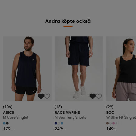
Andra köpte också
(106)
(18)
(29)
ASICS
RACE MARINE
SOC
M Core Singlet
M Sea Terry Shorts
W Slim Fit Singlet
+1
179:-
249:-
149:-