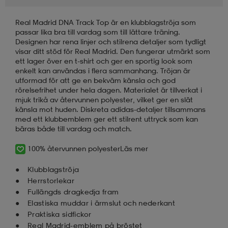
Real Madrid DNA Track Top är en klubblagströja som
läder
lbehör
r
lbehör
kläder
passar lika bra till vardag som till lättare träning.
Designen har rena linjer och stilrena detaljer som tydligt
visar ditt stöd för Real Madrid. Den fungerar utmärkt som
asögon
äder
r
ett lager över en t-shirt och ger en sportig look som
enkelt kan användas i flera sammanhang. Tröjan är
utformad för att ge en bekväm känsla och god
rörelsefrihet under hela dagen. Materialet är tillverkat i
r
s
mjuk trikå av återvunnen polyester, vilket ger en slät
känsla mot huden. Diskreta adidas-detaljer tillsammans
med ett klubbemblem ger ett stilrent uttryck som kan
bäras både till vardag och match.
äder
ård
äder
100% återvunnen polyester
Läs mer
Klubblagströja
s
s
Herrstorlekar
Fullängds dragkedja fram
Elastiska muddar i ärmslut och nederkant
ård
ård
Praktiska sidfickor
Real Madrid-emblem på bröstet