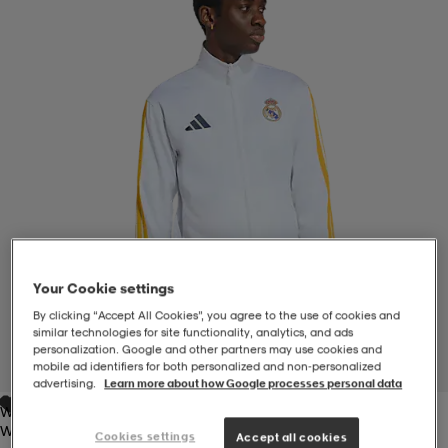
-BH
ngsskor
öjor & skjortor
ngsskor
ingsskor
ar
ingsskor
n
ingsskor
ts & toppar
or
n
kor
kor
öjor & skjortor
usskor
öjor & skjortor
skor
r
skor
n
tskor
Your Cookie settings
By clicking “Accept All Cookies”, you agree to the use of cookies and
similar technologies for site functionality, analytics, and ads
 & klänningar
or
r & pannband
or
 & klänningar
-/Tennisskor
personalization. Google and other partners may use cookies and
mobile ad identifiers for both personalized and non‑personalized
1
/
6
advertising.
Learn more about how Google processes personal data
White
r
andy-/Handbollsskor
kar & vantar
andy-/Handbollsskor
ller
ler
White
Cookies settings
Accept all cookies