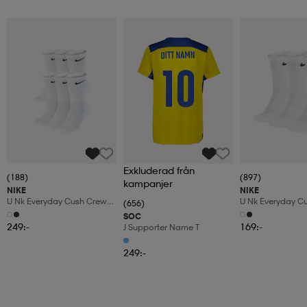
Exkluderad från
(188)
(897)
kampanjer
NIKE
NIKE
U Nk Everyday Cush Crew
U Nk Everyday C
(656)
6pr-Bd
3pr
SOC
249:-
169:-
J Supporter Name T
249:-