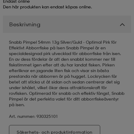
Endast online
Den här produkten kan endast köpas online.
läder
lbehör
r
lbehör
kläder
Beskrivning
asögon
äder
r
Snabb Pimpel 54mm 13g Silver/Guld - Optimal Pirk för
Effektivt Abborrfiske på Isen Snabb Pimpel är en
specialdesignad pirk utvecklad för abborrfiske från isen.
r
s
En av dess fördelar är att den snabbt kommer ner till
fiskstimmet igen efter att du har landat fisken. Pirken
efterliknar en jagande liten fisk och visar sin bästa
prestanda när abborren är på hugget. Lockrycken får
äder
ård
äder
betet att sticka ut åt sidan och sedan centrerar det sig
under ishålet, vilket ökar dess attraktionskraft för
rovfisken. Optimerad för snabb och effektiv fångst, Snabb
Pimpel är det perfekta valet för ditt abborrfiskeäventyr
s
s
på isen.
Art. nummer: 930325101
ård
ård
Säkerhets- och produktinformation