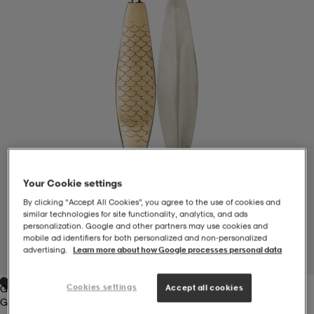
-BH
ngsskor
öjor & skjortor
ngsskor
ingsskor
ar
ingsskor
n
ingsskor
ts & toppar
or
n
kor
kor
öjor & skjortor
usskor
Your Cookie settings
öjor & skjortor
skor
r
skor
n
tskor
By clicking “Accept All Cookies”, you agree to the use of cookies and
similar technologies for site functionality, analytics, and ads
personalization. Google and other partners may use cookies and
 & klänningar
or
r & pannband
or
 & klänningar
-/Tennisskor
mobile ad identifiers for both personalized and non‑personalized
advertising.
Learn more about how Google processes personal data
1
/
1
Cookies settings
Accept all cookies
Gold
r
andy-/Handbollsskor
kar & vantar
andy-/Handbollsskor
ller
ler
Gold