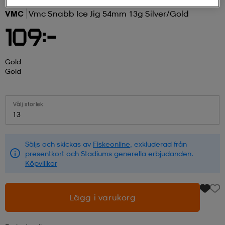
VMC
Vmc Snabb Ice Jig 54mm 13g Silver/gold
r & pannband
tskor
läder
tskor
r
ngsskor
109:-
kar & vantar
skor
ukar
skor
kar & vantar
kor
Gold
Gold
ukar
sskor
ställ
sskor
ukar
lbehör
Välj storlek
13
ställ
stövlar
por
stövlar
ställ
er
Säljs och skickas av
Fiskeonline
, exkluderad från
presentkort och Stadiums generella erbjudanden.
Köpvillkor
por
ler
kläder
ler
läder
Lägg i varukorg
kläder
ngskor
asögon
ngskor
por