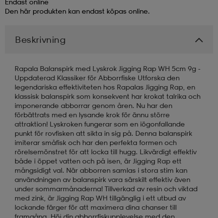
Endast online
Den här produkten kan endast köpas online.
läder
lbehör
r
lbehör
kläder
Beskrivning
asögon
äder
r
Rapala Balanspirk med Lyskrok Jigging Rap WH 5cm 9g -
Uppdaterad Klassiker för Abborrfiske Utforska den
legendariska effektiviteten hos Rapalas Jigging Rap, en
r
s
klassisk balanspirk som konsekvent har krokat talrika och
imponerande abborrar genom åren. Nu har den
förbättrats med en lysande krok för ännu större
attraktion! Lyskroken fungerar som en iögonfallande
äder
ård
äder
punkt för rovfisken att sikta in sig på. Denna balanspirk
imiterar småfisk och har den perfekta formen och
rörelsemönstret för att locka till hugg. Likvärdigt effektiv
både i öppet vatten och på isen, är Jigging Rap ett
s
s
mångsidigt val. När abborren samlas i stora stim kan
användningen av balanspirk vara särskilt effektiv även
under sommarmånaderna! Tillverkad av resin och viktad
med zink, är Jigging Rap WH tillgänglig i ett utbud av
ård
ård
lockande färger för att maximera dina chanser till
framgång. Höj din abborrfiskupplevelse med den