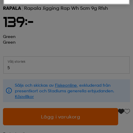
RAPALA
Rapala Jigging Rap Wh 5cm 9g Rfsh
r & pannband
tskor
läder
tskor
r
ngsskor
139:-
kar & vantar
skor
ukar
skor
kar & vantar
kor
Green
Green
ukar
sskor
ställ
sskor
ukar
lbehör
Välj storlek
5
ställ
stövlar
por
stövlar
ställ
er
Säljs och skickas av
Fiskeonline
, exkluderad från
presentkort och Stadiums generella erbjudanden.
Köpvillkor
por
ler
kläder
ler
läder
Lägg i varukorg
kläder
ngskor
asögon
ngskor
por