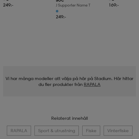
SOC
249:-
169:-
J Supporter Name T
249:-
Vi har många modeller att välja på här på Stadium. Här hittar
du fler produkter från
RAPALA
Relaterat innehåll
RAPALA
Sport & utrustning
Fiske
Vinterfiske