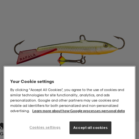
-BH
ngsskor
öjor & skjortor
ngsskor
ingsskor
ar
ingsskor
n
ingsskor
ts & toppar
or
n
kor
kor
öjor & skjortor
usskor
Your Cookie settings
öjor & skjortor
skor
r
skor
n
tskor
By clicking “Accept All Cookies”, you agree to the use of cookies and
similar technologies for site functionality, analytics, and ads
personalization. Google and other partners may use cookies and
 & klänningar
or
r & pannband
or
 & klänningar
-/Tennisskor
mobile ad identifiers for both personalized and non‑personalized
advertising.
Learn more about how Google processes personal data
1
/
1
Green
Cookies settings
Accept all cookies
r
andy-/Handbollsskor
kar & vantar
andy-/Handbollsskor
ller
ler
Green