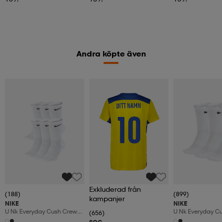
Andra köpte även
Exkluderad från
(188)
(899)
kampanjer
NIKE
NIKE
U Nk Everyday Cush Crew
U Nk Everyday C
(656)
6pr-Bd
3pr