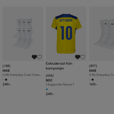
Exkluderad från
(188)
(897)
kampanjer
NIKE
NIKE
U Nk Everyday Cush Crew
U Nk Everyday C
(656)
6pr-Bd
3pr
SOC
249:-
169:-
J Supporter Name T
249:-