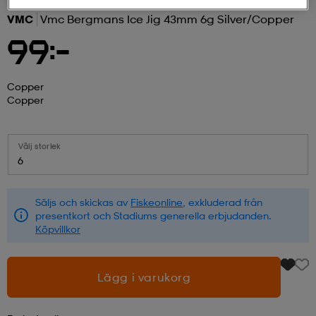
VMC
Vmc Bergmans Ice Jig 43mm 6g Silver/copper
r & pannband
tskor
läder
tskor
r
ngsskor
99:-
kar & vantar
skor
ukar
skor
kar & vantar
kor
Copper
Copper
ukar
sskor
ställ
sskor
ukar
lbehör
Välj storlek
6
ställ
stövlar
por
stövlar
ställ
er
Säljs och skickas av
Fiskeonline
, exkluderad från
presentkort och Stadiums generella erbjudanden.
Köpvillkor
por
ler
kläder
ler
läder
Lägg i varukorg
kläder
ngskor
asögon
ngskor
por