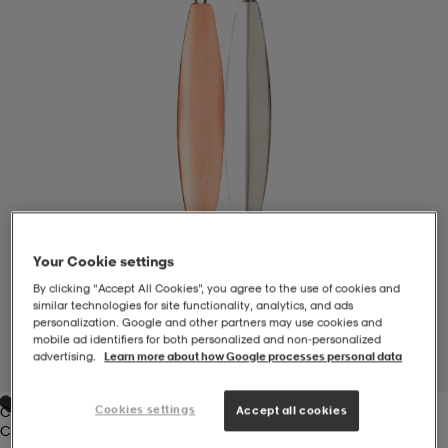
-BH
ngsskor
öjor & skjortor
ngsskor
ingsskor
ar
ingsskor
n
ingsskor
ts & toppar
or
n
kor
kor
öjor & skjortor
usskor
Your Cookie settings
öjor & skjortor
skor
r
skor
n
tskor
By clicking “Accept All Cookies”, you agree to the use of cookies and
similar technologies for site functionality, analytics, and ads
personalization. Google and other partners may use cookies and
 & klänningar
or
r & pannband
or
 & klänningar
-/Tennisskor
mobile ad identifiers for both personalized and non‑personalized
advertising.
Learn more about how Google processes personal data
1
/
1
Cookies settings
Accept all cookies
Copper
r
andy-/Handbollsskor
kar & vantar
andy-/Handbollsskor
ller
ler
Copper