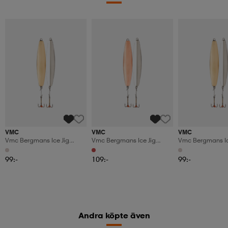
VMC
VMC
VMC
Vmc Bergmans Ice Jig
Vmc Bergmans Ice Jig
Vmc Bergmans Ic
43mm 6g Silver/gold
51mm 8g Silver/copper
36mm 4g Silver/
99:-
109:-
99:-
Andra köpte även