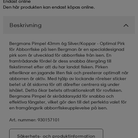
Endast online
Den här produkten kan endast köpas online.
läder
lbehör
r
lbehör
kläder
Beskrivning
asögon
äder
r
Bergmans Pimpel 43mm 6g Silver/Koppar - Optimal Pirk
för Abborrfiske på Isen Bergman är en specialdesignad
pirk som är utvecklad för abborrfiske från isen. En
r
s
framträdande fördel är dess snabba återgång till
fiskstimmet efter att du har landat fisken. Pirken
efterliknar en jagande liten fisk och presterar optimalt när
abborren är aktiv. Med hjälp av lockande rörelser sticker
äder
ård
äder
betet ut åt sidorna för att därefter centrera sig under
ishålet. Detta ökar betets attraktionskraft för rovfisken.
Bergmans Pimpel är skräddarsydd för snabba och
effektiva fångster, vilket gör den till det perfekta valet för
s
s
en framgångsrik abborrfiskeupplevelse på isen.
Art. nummer: 930157101
ård
ård
Säkerhets- och produktinformation