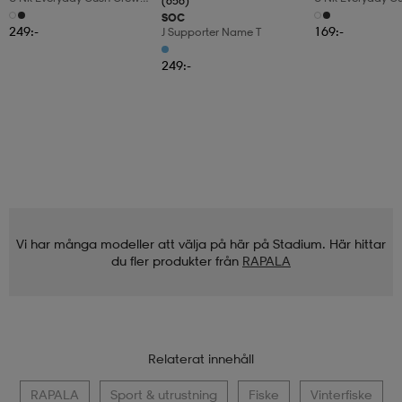
(656)
6pr-Bd
3pr
SOC
249:-
169:-
J Supporter Name T
249:-
Vi har många modeller att välja på här på Stadium. Här hittar
du fler produkter från
RAPALA
Relaterat innehåll
RAPALA
Sport & utrustning
Fiske
Vinterfiske