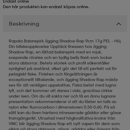
Endast online
Den här produkten kan endast köpas online.
läder
lbehör
r
lbehör
kläder
Beskrivning
asögon
äder
r
Rapala Balanspirk Jigging Shadow Rap 9cm 17g PEL - Höj
Din Isfiskeupplevelse Upptäck finessen hos Jigging
Shadow Rap, en lättad balanspirk med en mjuk,
r
s
svepande rörelse och en tydlig belly flash som lockar
stora abborrar. Betets storlek och profil säkerställer
synlighet på avstånd, vilket gör det till ett perfekt val för
pelagiskt fiske. Finishen och färgsättningen är
äder
ård
äder
exceptionellt tilltalande, och Jigging Shadow Rap måste
ses för att verkligen uppskattas. Fiska betet med lugna
lyft, och det kommer att dansa i vida, graciösa cirklar
under isen. Om du vill sakta ner och få en ännu lugnare
s
s
presentation rekommenderar vi att du fäster en tafs av
nylon eller fluorocarbon i dimensionen 0,50-0,60. På så
sätt kan du även hantera intresserade gäddor eller gösar
framgångsrikt. Utrustad med högkvalitativa krokar från
ård
ård
VMC blir Jigging Shadow Rap ett nytt vapen för dem som
siktar på stora abborrar, gösar, gäddor eller öringar från