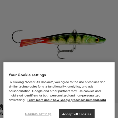
-BH
ngsskor
öjor & skjortor
ngsskor
ingsskor
ar
ingsskor
n
ingsskor
ts & toppar
or
n
kor
kor
öjor & skjortor
usskor
öjor & skjortor
skor
r
skor
n
tskor
Your Cookie settings
By clicking “Accept All Cookies”, you agree to the use of cookies and
similar technologies for site functionality, analytics, and ads
 & klänningar
or
r & pannband
or
 & klänningar
-/Tennisskor
personalization. Google and other partners may use cookies and
mobile ad identifiers for both personalized and non‑personalized
1
/
1
advertising.
Learn more about how Google processes personal data
Green
r
andy-/Handbollsskor
kar & vantar
andy-/Handbollsskor
ller
ler
Green
Cookies settings
Accept all cookies