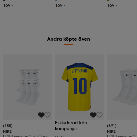
169:-
169:-
169:-
Andra köpte även
Exkluderad från
(188)
(891)
kampanjer
NIKE
NIKE
U Nk Everyday Cush Crew
U Nk Everyday C