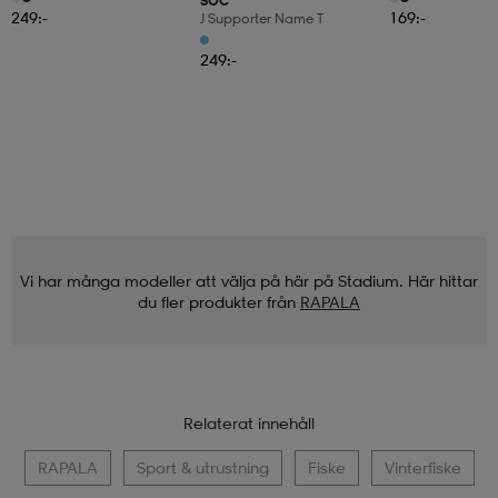
SOC
249:-
169:-
J Supporter Name T
249:-
Vi har många modeller att välja på här på Stadium. Här hittar
du fler produkter från
RAPALA
Relaterat innehåll
RAPALA
Sport & utrustning
Fiske
Vinterfiske