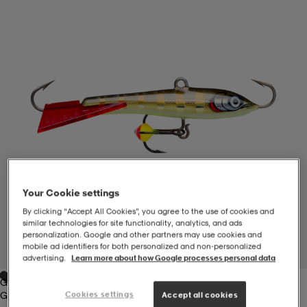
-BH
ngsskor
öjor & skjortor
ngsskor
ingsskor
ar
ingsskor
n
ingsskor
ts & toppar
or
n
kor
kor
öjor & skjortor
usskor
öjor & skjortor
skor
r
skor
n
tskor
Your Cookie settings
By clicking “Accept All Cookies”, you agree to the use of cookies and
similar technologies for site functionality, analytics, and ads
 & klänningar
or
r & pannband
or
 & klänningar
-/Tennisskor
personalization. Google and other partners may use cookies and
mobile ad identifiers for both personalized and non‑personalized
1
/
1
advertising.
Learn more about how Google processes personal data
Gold
r
andy-/Handbollsskor
kar & vantar
andy-/Handbollsskor
ller
ler
Cookies settings
Gold
Accept all cookies