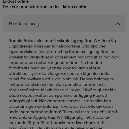
Endast online
Den här produkten kan endast köpas online.
läder
lbehör
r
lbehör
kläder
Beskrivning
asögon
äder
r
Rapala Balanspirk med Lyskrok Jigging Rap WH 5cm 9g -
Uppdaterad Klassiker för Abborrfiske Utforska den
legendariska effektiviteten hos Rapalas Jigging Rap, en
r
s
klassisk balanspirk som konsekvent har krokat talrika och
imponerande abborrar genom åren. Nu har den
förbättrats med en lysande krok för ännu större
attraktion! Lyskroken fungerar som en iögonfallande
äder
ård
äder
punkt för rovfisken att sikta in sig på. Denna balanspirk
imiterar småfisk och har den perfekta formen och
rörelsemönstret för att locka till hugg. Likvärdigt effektiv
både i öppet vatten och på isen, är Jigging Rap ett
s
s
mångsidigt val. När abborren samlas i stora stim kan
användningen av balanspirk vara särskilt effektiv även
under sommarmånaderna! Tillverkad av resin och viktad
med zink, är Jigging Rap WH tillgänglig i ett utbud av
ård
ård
lockande färger för att maximera dina chanser till
framgång. Höj din abborrfiskupplevelse med den