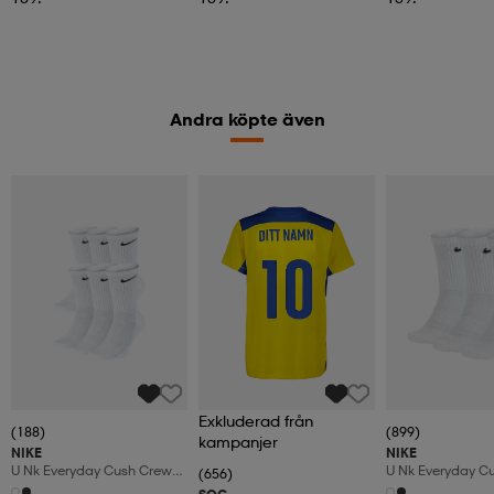
Andra köpte även
Exkluderad från
(188)
(899)
kampanjer
NIKE
NIKE
U Nk Everyday Cush Crew
U Nk Everyday C
(656)
6pr-Bd
3pr