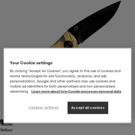
-BH
ngsskor
öjor & skjortor
ngsskor
ingsskor
ar
ingsskor
n
ingsskor
ts & toppar
or
n
kor
kor
öjor & skjortor
usskor
Your Cookie settings
By clicking “Accept All Cookies”, you agree to the use of cookies and
similar technologies for site functionality, analytics, and ads
öjor & skjortor
skor
r
skor
n
tskor
personalization. Google and other partners may use cookies and
mobile ad identifiers for both personalized and non‑personalized
advertising.
Learn more about how Google processes personal data
 & klänningar
or
r & pannband
or
 & klänningar
-/Tennisskor
Cookies settings
Accept all cookies
1
/
2
Yellow
r
andy-/Handbollsskor
kar & vantar
andy-/Handbollsskor
ller
ler
Yellow