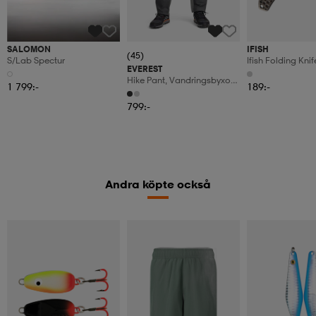
SALOMON
IFISH
(45)
S/lab Spectur
Ifish Folding Knif
EVEREST
Honeycomb
Hike Pant, Vandringsbyxor,
1 799:-
189:-
Herr
799:-
Andra köpte också