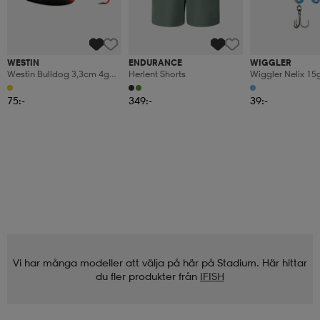
WESTIN
ENDURANCE
WIGGLER
Westin Bulldog 3,3cm 4g
Herlent Shorts
Wiggler Nelix 15
Orange/chartreuse Glow
Trout's Favorite
(ultimate)
75:-
349:-
39:-
Vi har många modeller att välja på här på Stadium. Här hittar
du fler produkter från
IFISH