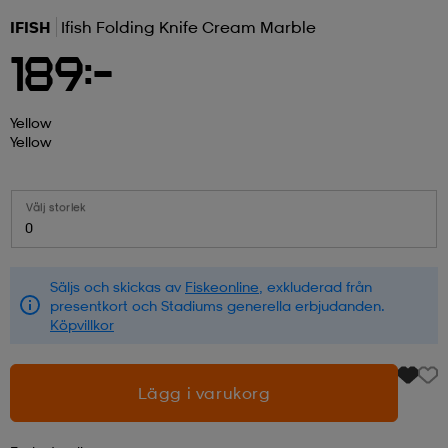
IFISH
Ifish Folding Knife Cream Marble
r & pannband
tskor
läder
tskor
r
ngsskor
189:-
kar & vantar
skor
ukar
skor
kar & vantar
kor
Yellow
Yellow
ukar
sskor
ställ
sskor
ukar
lbehör
Välj storlek
0
ställ
stövlar
por
stövlar
ställ
er
Säljs och skickas av
Fiskeonline
, exkluderad från
presentkort och Stadiums generella erbjudanden.
Köpvillkor
por
ler
kläder
ler
läder
Lägg i varukorg
kläder
ngskor
asögon
ngskor
por