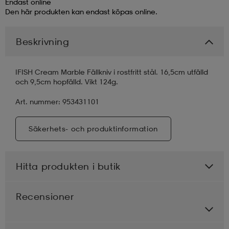
Endast online
Den här produkten kan endast köpas online.
läder
lbehör
r
lbehör
kläder
Beskrivning
asögon
äder
r
IFISH Cream Marble Fällkniv i rostfritt stål. 16,5cm utfälld
och 9,5cm hopfälld. Vikt 124g.
r
s
Art. nummer: 953431101
Säkerhets- och produktinformation
äder
ård
äder
Hitta produkten i butik
s
s
Recensioner
ård
ård