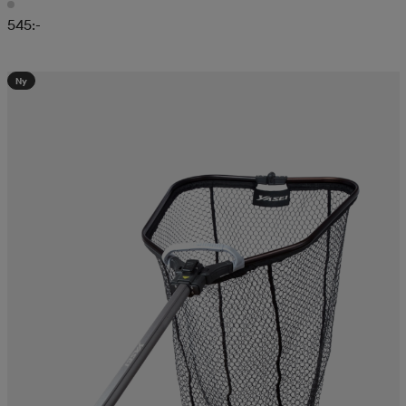
545:-
Ny