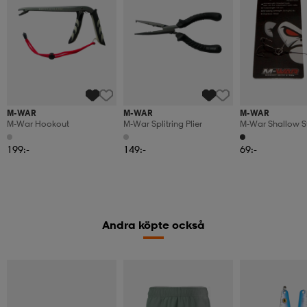
M-WAR
M-WAR
M-WAR
M-War Hookout
M-War Splitring Plier
M-War Shallow S
Tackle Single 1/0
199:-
149:-
69:-
Andra köpte också