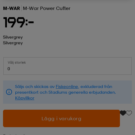
M-WAR
M-War Power Cutter
r & pannband
tskor
läder
tskor
r
ngsskor
199:-
kar & vantar
skor
ukar
skor
kar & vantar
kor
Silvergrey
Silvergrey
ukar
sskor
ställ
sskor
ukar
lbehör
Välj storlek
0
ställ
stövlar
por
stövlar
ställ
er
Säljs och skickas av
Fiskeonline
, exkluderad från
presentkort och Stadiums generella erbjudanden.
Köpvillkor
por
ler
kläder
ler
läder
Lägg i varukorg
kläder
ngskor
asögon
ngskor
por