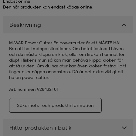
Endast online
Den här produkten kan endast köpas online.
läder
lbehör
r
lbehör
kläder
Beskrivning
asögon
äder
r
M-WAR Power Cutter En powercutter är ett MÅSTE HA!
Bra att ha i många situationer. Om betet fastnar i håven
och du måste klippa en krok, eller om kroken hamnat för
r
s
djupt i fiskens mun så kan man behöva klippa kroken för
att få ur den. Om du har otur kan även kroken fastna i ditt
finger eller någon annanstans. Då är det extra viktigt att
ha en power cutter.
äder
ård
äder
Art. nummer: 928432101
s
s
Säkerhets- och produktinformation
Hitta produkten i butik
ård
ård