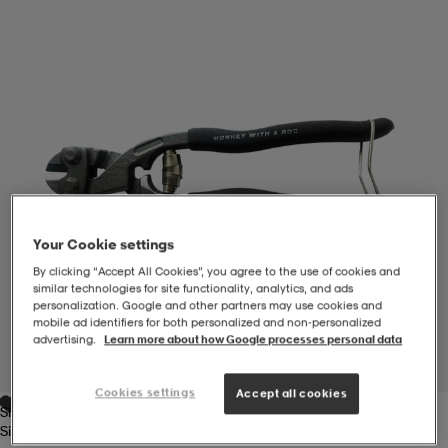
-BH
ngsskor
öjor & skjortor
ngsskor
ingsskor
ar
ingsskor
n
ingsskor
ts & toppar
or
n
kor
kor
öjor & skjortor
usskor
Your Cookie settings
öjor & skjortor
skor
r
skor
n
tskor
By clicking “Accept All Cookies”, you agree to the use of cookies and
similar technologies for site functionality, analytics, and ads
personalization. Google and other partners may use cookies and
mobile ad identifiers for both personalized and non‑personalized
 & klänningar
or
r & pannband
or
 & klänningar
-/Tennisskor
advertising.
Learn more about how Google processes personal data
1
/
1
Cookies settings
Accept all cookies
Silvergrey
r
andy-/Handbollsskor
kar & vantar
andy-/Handbollsskor
ller
ler
Silvergrey