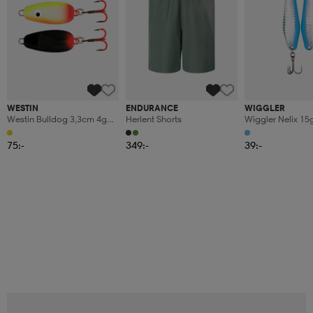
WESTIN
ENDURANCE
WIGGLER
Westin Bulldog 3,3cm 4g
Herlent Shorts
Wiggler Nelix 15
Orange/chartreuse Glow
Trout's Favorite
(ultimate)
75:-
349:-
39:-