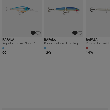
RAPALA
RAPALA
RAPALA
Rapala Harvest Shad 7cm
Rapala Jointed Floating
Rapala Jointed F
9g - Silver Blue
9cm - Blue
11cm - Red Hea
99:-
139:-
149:-