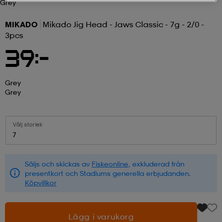
Grey
r & pannband
tskor
läder
tskor
r
ngsskor
MIKADO
Mikado Jig Head - Jaws Classic - 7g - 2/0 -
3pcs
39:-
kar & vantar
skor
ukar
skor
kar & vantar
kor
Grey
Grey
ukar
sskor
ställ
sskor
ukar
lbehör
Välj storlek
ställ
stövlar
por
stövlar
ställ
er
7
Säljs och skickas av
Fiskeonline
, exkluderad från
por
ler
kläder
ler
läder
presentkort och Stadiums generella erbjudanden.
Köpvillkor
kläder
ngskor
asögon
ngskor
por
Lägg i varukorg