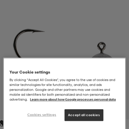
-BH
ngsskor
öjor & skjortor
ngsskor
ingsskor
ar
ingsskor
n
ingsskor
ts & toppar
or
n
kor
kor
öjor & skjortor
usskor
Your Cookie settings
öjor & skjortor
skor
r
skor
n
tskor
By clicking “Accept All Cookies”, you agree to the use of cookies and
similar technologies for site functionality, analytics, and ads
personalization. Google and other partners may use cookies and
mobile ad identifiers for both personalized and non‑personalized
 & klänningar
or
r & pannband
or
 & klänningar
-/Tennisskor
advertising.
Learn more about how Google processes personal data
1
/
2
Cookies settings
Accept all cookies
r
andy-/Handbollsskor
kar & vantar
andy-/Handbollsskor
ller
ler
Grey