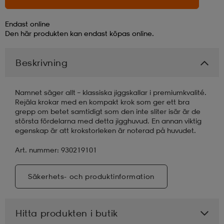
läder
lbehör
r
lbehör
kläder
Endast online
Den här produkten kan endast köpas online.
asögon
äder
r
Beskrivning
Namnet säger allt – klassiska jiggskallar i premiumkvalité.
r
s
Rejäla krokar med en kompakt krok som ger ett bra
grepp om betet samtidigt som den inte sliter isär är de
största fördelarna med detta jigghuvud. En annan viktig
egenskap är att krokstorleken är noterad på huvudet.
äder
ård
äder
Art. nummer: 930219101
s
s
Säkerhets- och produktinformation
ård
ård
Hitta produkten i butik