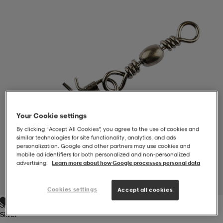
-BH
ngsskor
öjor & skjortor
ngsskor
ingsskor
ar
ingsskor
n
ingsskor
ts & toppar
or
n
kor
kor
öjor & skjortor
usskor
Your Cookie settings
By clicking “Accept All Cookies”, you agree to the use of cookies and
öjor & skjortor
skor
r
skor
n
tskor
similar technologies for site functionality, analytics, and ads
personalization. Google and other partners may use cookies and
mobile ad identifiers for both personalized and non‑personalized
advertising.
Learn more about how Google processes personal data
 & klänningar
or
r & pannband
or
 & klänningar
-/Tennisskor
1
/
1
Cookies settings
Accept all cookies
Silver
r
andy-/Handbollsskor
kar & vantar
andy-/Handbollsskor
ller
ler
Silver