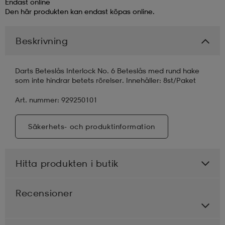
Endast online
Den här produkten kan endast köpas online.
läder
lbehör
r
lbehör
kläder
Beskrivning
asögon
äder
r
Darts Beteslås Interlock No. 6 Beteslås med rund hake
som inte hindrar betets rörelser. Innehåller: 8st/Paket
r
s
Art. nummer: 929250101
Säkerhets- och produktinformation
äder
ård
äder
Hitta produkten i butik
s
s
Recensioner
ård
ård