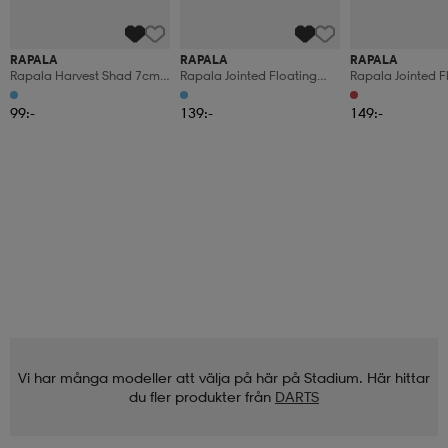
RAPALA
RAPALA
RAPALA
Rapala Harvest Shad 7cm
Rapala Jointed Floating
Rapala Jointed F
9g - Silver Blue
9cm - Blue
11cm - Red Hea
99:-
139:-
149:-
Vi har många modeller att välja på här på Stadium. Här hittar
du fler produkter från
DARTS