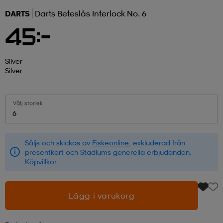
DARTS
Darts Beteslås Interlock No. 6
r & pannband
tskor
läder
tskor
r
ngsskor
45:-
kar & vantar
skor
ukar
skor
kar & vantar
kor
Silver
Silver
ukar
sskor
ställ
sskor
ukar
lbehör
Välj storlek
6
ställ
stövlar
por
stövlar
ställ
er
Säljs och skickas av
Fiskeonline
, exkluderad från
presentkort och Stadiums generella erbjudanden.
Köpvillkor
por
ler
kläder
ler
läder
Lägg i varukorg
kläder
ngskor
asögon
ngskor
por