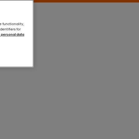
e functionality,
entifiers for
 personal data
Silver
Silver