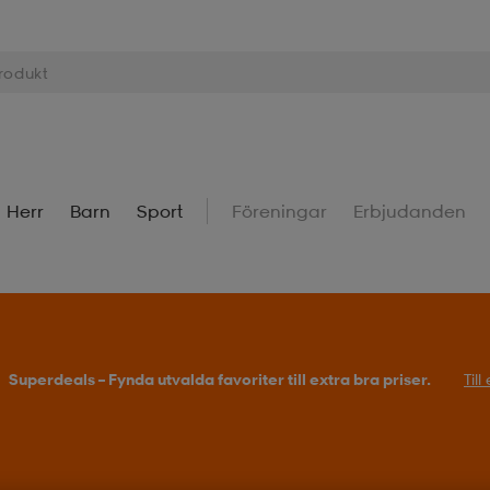
Herr
Barn
Sport
Föreningar
Erbjudanden
Superdeals – Fynda utvalda favoriter till extra bra priser.
Til