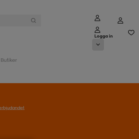
Logga in
Butiker
l erbjudandet