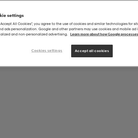
ie settings
“Accept All Cookies”, you agree to the use of cookies and similar technologies for sit
and ads personalization. Google and other partners may use cookies and mobile ad id
4/0 3-Pack
alized and non‑personalized advertising.
Learn more about how Google processes
Cookies settings
Accept all cookies