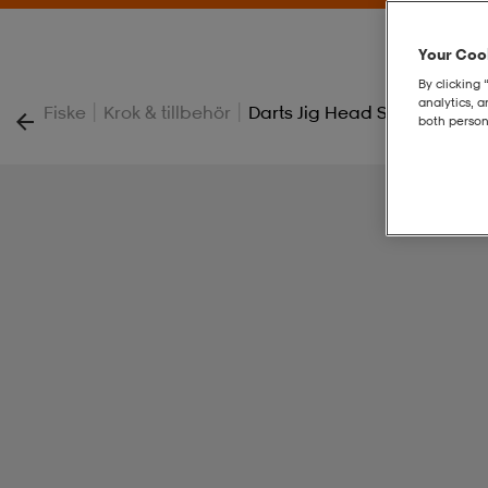
Your Cook
By clicking 
analytics, 
|
|
Fiske
Krok & tillbehör
Darts Jig Head Slimline 12g 
both person