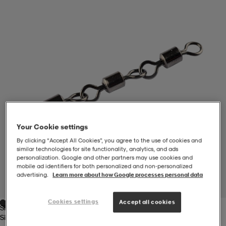
-BH
ngsskor
öjor & skjortor
ngsskor
ingsskor
ar
ingsskor
n
ingsskor
ts & toppar
or
n
kor
kor
öjor & skjortor
usskor
Your Cookie settings
öjor & skjortor
skor
r
skor
n
tskor
By clicking “Accept All Cookies”, you agree to the use of cookies and
similar technologies for site functionality, analytics, and ads
personalization. Google and other partners may use cookies and
mobile ad identifiers for both personalized and non‑personalized
 & klänningar
or
r & pannband
or
 & klänningar
-/Tennisskor
advertising.
Learn more about how Google processes personal data
1
/
1
Cookies settings
Accept all cookies
Silver
r
andy-/Handbollsskor
kar & vantar
andy-/Handbollsskor
ller
ler
Silver