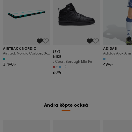
AIRTRACK NORDIC
ADIDAS
(19)
Airtrack Nordic Carbon, 3-
Adidas Ajax Am
NIKE
8m - Mint - 3 M
26/27-Tredjeshor
J Court Borough Mid Ps
3 490:-
499:-
+2
699:-
Andra köpte också