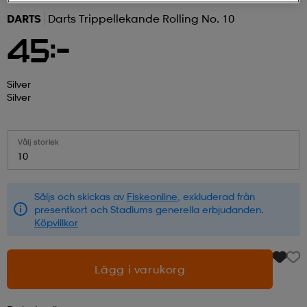
DARTS
Darts Trippellekande Rolling No. 10
r & pannband
tskor
läder
tskor
r
ngsskor
45:-
kar & vantar
skor
ukar
skor
kar & vantar
kor
Silver
Silver
ukar
sskor
ställ
sskor
ukar
lbehör
Välj storlek
10
ställ
stövlar
por
stövlar
ställ
er
Säljs och skickas av
Fiskeonline
, exkluderad från
presentkort och Stadiums generella erbjudanden.
Köpvillkor
por
ler
kläder
ler
läder
Lägg i varukorg
kläder
ngskor
asögon
ngskor
por