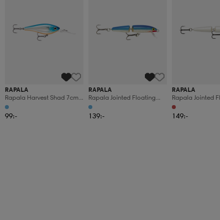
RAPALA
RAPALA
RAPALA
Rapala Harvest Shad 7cm
Rapala Jointed Floating
Rapala Jointed F
9g - Silver Blue
9cm - Blue
11cm - Red Hea
99:-
139:-
149:-