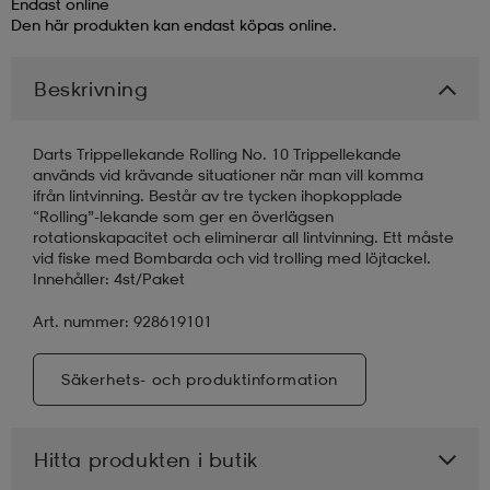
Endast online
Den här produkten kan endast köpas online.
läder
lbehör
r
lbehör
kläder
Beskrivning
asögon
äder
r
Darts Trippellekande Rolling No. 10 Trippellekande
används vid krävande situationer när man vill komma
ifrån lintvinning. Består av tre tycken ihopkopplade
r
s
“Rolling”-lekande som ger en överlägsen
rotationskapacitet och eliminerar all lintvinning. Ett måste
vid fiske med Bombarda och vid trolling med löjtackel.
Innehåller: 4st/Paket
äder
ård
äder
Art. nummer: 928619101
s
s
Säkerhets- och produktinformation
Hitta produkten i butik
ård
ård