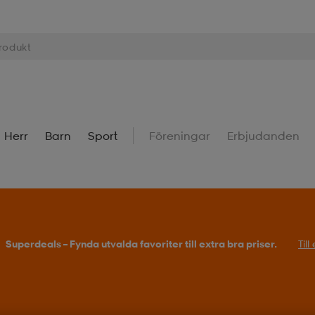
Herr
Barn
Sport
Föreningar
Erbjudanden
Superdeals – Fynda utvalda favoriter till extra bra priser.
Til