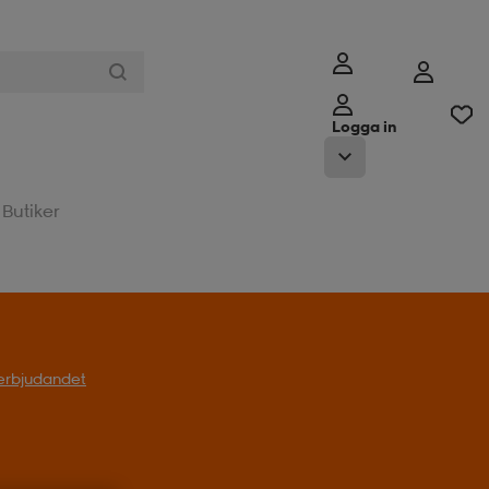
Logga in
Butiker
l erbjudandet