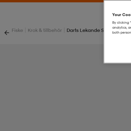
Your Cook
By clicking 
analytics, 
|
|
Fiske
Krok & tillbehör
Darts Lekande Super Rolling
both person