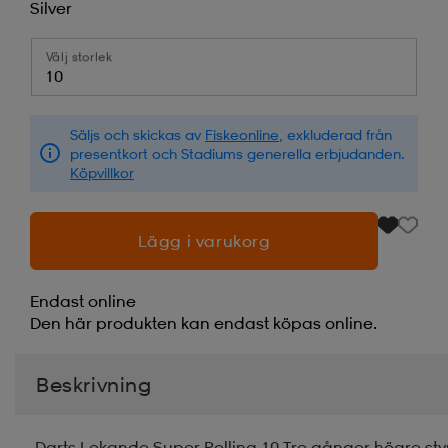
Silver
Välj storlek
10
Säljs och skickas av
Fiskeonline
, exkluderad från
presentkort och Stadiums generella erbjudanden.
Köpvillkor
Lägg i varukorg
Endast online
Den här produkten kan endast köpas online.
Beskrivning
Darts Lekande Super Rolling 10 Tre gånger högre sty