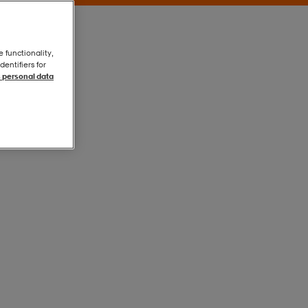
e functionality,
entifiers for
 personal data
Silver
Silver