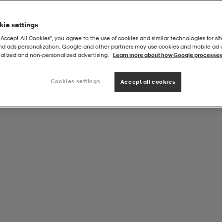
ie settings
“Accept All Cookies”, you agree to the use of cookies and similar technologies for sit
and ads personalization. Google and other partners may use cookies and mobile ad id
 10
alized and non‑personalized advertising.
Learn more about how Google processes
Cookies settings
Accept all cookies