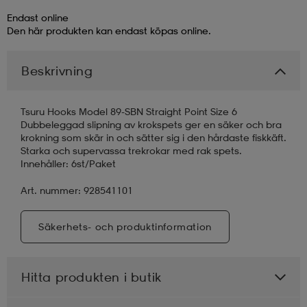
Endast online
läder
lbehör
r
lbehör
kläder
Den här produkten kan endast köpas online.
Beskrivning
asögon
äder
r
Tsuru Hooks Model 89-SBN Straight Point Size 6
Dubbeleggad slipning av krokspets ger en säker och bra
r
s
krokning som skär in och sätter sig i den hårdaste fiskkäft.
Starka och supervassa trekrokar med rak spets.
Innehåller: 6st/Paket
äder
ård
äder
Art. nummer: 928541101
Säkerhets- och produktinformation
s
s
Hitta produkten i butik
ård
ård