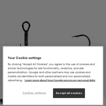
-BH
ngsskor
öjor & skjortor
ngsskor
ingsskor
ar
ingsskor
n
ingsskor
ts & toppar
or
n
kor
kor
öjor & skjortor
usskor
Your Cookie settings
öjor & skjortor
skor
r
skor
n
tskor
By clicking “Accept All Cookies”, you agree to the use of cookies and
similar technologies for site functionality, analytics, and ads
personalization. Google and other partners may use cookies and
mobile ad identifiers for both personalized and non‑personalized
 & klänningar
or
r & pannband
or
 & klänningar
-/Tennisskor
advertising.
Learn more about how Google processes personal data
1
/
1
Cookies settings
Accept all cookies
r
andy-/Handbollsskor
kar & vantar
andy-/Handbollsskor
ller
ler
Silver