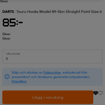
Silver
r & pannband
tskor
läder
tskor
r
ngsskor
DARTS
Tsuru Hooks Model 89-Sbn Straight Point Size 6
85:-
kar & vantar
skor
ukar
skor
kar & vantar
kor
Silver
Silver
ukar
sskor
ställ
sskor
ukar
lbehör
Välj storlek
0
ställ
stövlar
por
stövlar
ställ
er
Säljs och skickas av
Fiskeonline
, exkluderad från
presentkort och Stadiums generella erbjudanden.
por
ler
kläder
ler
läder
Köpvillkor
Lägg i varukorg
kläder
ngskor
asögon
ngskor
por