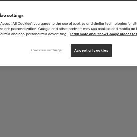
ie settings
“Accept All Cookies”, you agree to the use of cookies and similar technologies for sit
and ads personalization. Google and other partners may use cookies and mobile ad id
ing Set 8' M 8-30g 2pcs
alized and non‑personalized advertising.
Learn more about how Google processes
Cookies settings
Accept all cookies