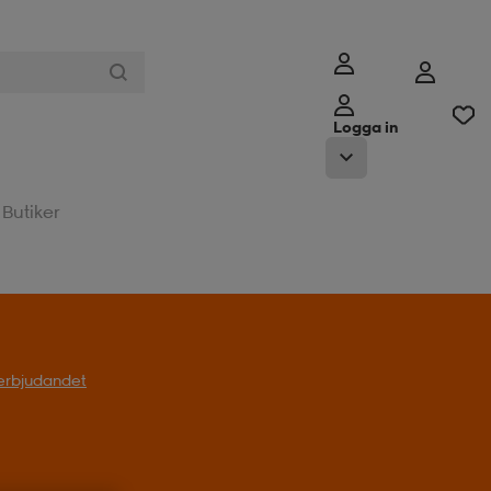
Logga in
Butiker
l erbjudandet