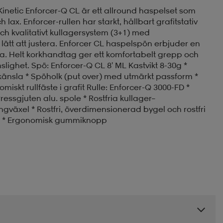
Kinetic Enforcer-Q CL är ett allround haspelset som
 lax. Enforcer-rullen har starkt, hållbart grafitstativ
h kvalitativt kullagersystem (3+1) med
ätt att justera. Enforcer CL haspelspön erbjuder en
da. Helt korkhandtag ger ett komfortabelt grepp och
lighet. Spö: Enforcer-Q CL 8' ML Kastvikt 8-30g *
 känsla * Spöholk (put over) med utmärkt passform *
iskt rullfäste i grafit Rulle: Enforcer-Q 3000-FD *
Pressgjuten alu. spole * Rostfria kullager–
växel * Rostfri, överdimensionerad bygel och rostfri
tag * Ergonomisk gummiknopp