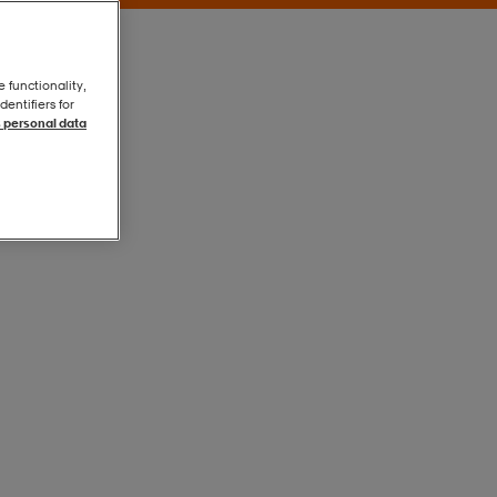
e functionality,
entifiers for
 personal data
Purple
Purple