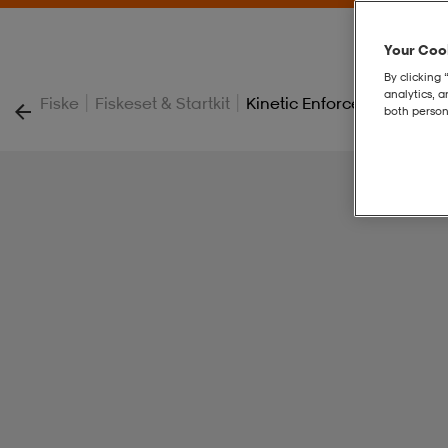
Your Cook
By clicking 
analytics, 
|
|
Fiske
Fiskeset & Startkit
Kinetic Enforcer-Q Cl Fish
both person