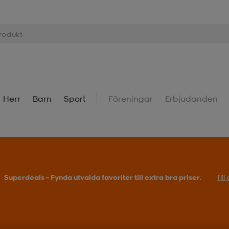
Herr
Barn
Sport
Föreningar
Erbjudanden
Superdeals – Fynda utvalda favoriter till extra bra priser.
Til