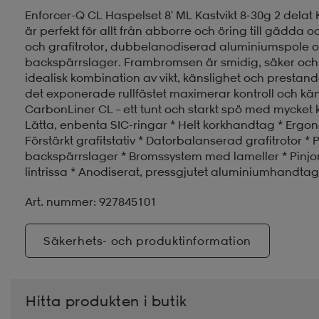
Enforcer-Q CL Haspelset 8' ML Kastvikt 8-30g 2 delat 
är perfekt för allt från abborre och öring till gädda och
och grafitrotor, dubbelanodiserad aluminiumspole oc
backspärrslager. Frambromsen är smidig, säker och l
idealisk kombination av vikt, känslighet och prestan
det exponerade rullfästet maximerar kontroll och käns
CarbonLiner CL – ett tunt och starkt spö med mycket
Lätta, enbenta SIC-ringar * Helt korkhandtag * Ergonom
Förstärkt grafitstativ * Datorbalanserad grafitrotor * 
backspärrslager * Bromssystem med lameller * Pinjong
lintrissa * Anodiserat, pressgjutet aluminiumhand
Art. nummer: 927845101
Säkerhets- och produktinformation
Hitta produkten i butik