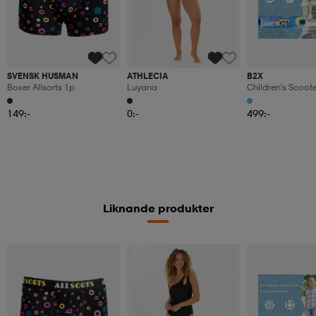
SVENSK HUSMAN
ATHLECIA
B2X
Boxer Allsorts 1p
Luyana
Children's Scoot
Kick Scooter Wit
Wheels Stand An
149:-
0:-
499:-
Toddler Toy
Liknande produkter