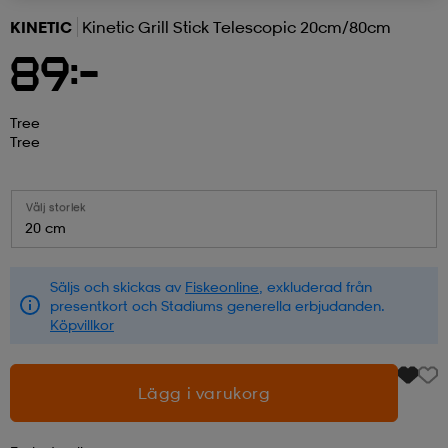
KINETIC
Kinetic Grill Stick Telescopic 20cm/80cm
r & pannband
tskor
läder
tskor
r
ngsskor
89:-
kar & vantar
skor
ukar
skor
kar & vantar
kor
Tree
Tree
ukar
sskor
ställ
sskor
ukar
lbehör
Välj storlek
20 cm
ställ
stövlar
por
stövlar
ställ
er
Säljs och skickas av
Fiskeonline
, exkluderad från
presentkort och Stadiums generella erbjudanden.
Köpvillkor
por
ler
kläder
ler
läder
Lägg i varukorg
kläder
ngskor
asögon
ngskor
por