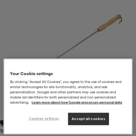
-BH
ngsskor
öjor & skjortor
ngsskor
ingsskor
ar
ingsskor
n
ingsskor
ts & toppar
or
n
kor
kor
öjor & skjortor
usskor
Your Cookie settings
öjor & skjortor
skor
r
skor
n
tskor
By clicking “Accept All Cookies”, you agree to the use of cookies and
similar technologies for site functionality, analytics, and ads
personalization. Google and other partners may use cookies and
mobile ad identifiers for both personalized and non‑personalized
advertising.
Learn more about how Google processes personal data
 & klänningar
or
r & pannband
or
 & klänningar
-/Tennisskor
1
/
2
Cookies settings
Accept all cookies
Tree
r
andy-/Handbollsskor
kar & vantar
andy-/Handbollsskor
ller
ler
Tree