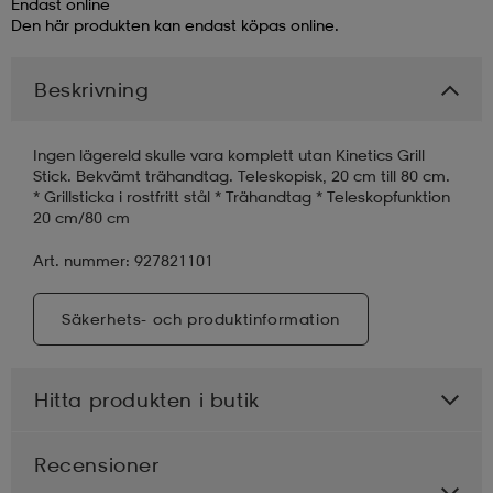
Endast online
Den här produkten kan endast köpas online.
läder
lbehör
r
lbehör
kläder
Beskrivning
asögon
äder
r
Ingen lägereld skulle vara komplett utan Kinetics Grill
Stick. Bekvämt trähandtag. Teleskopisk, 20 cm till 80 cm.
* Grillsticka i rostfritt stål * Trähandtag * Teleskopfunktion
r
s
20 cm/80 cm
Art. nummer: 927821101
äder
ård
äder
Säkerhets- och produktinformation
s
s
Hitta produkten i butik
ård
ård
Recensioner