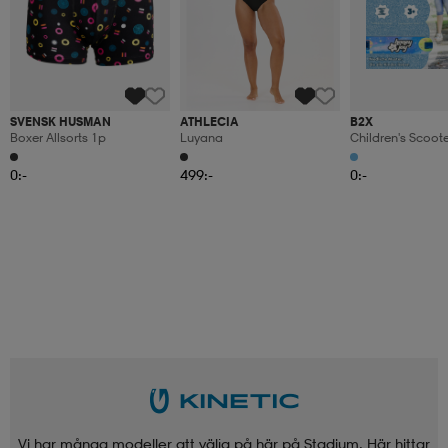
SVENSK HUSMAN
ATHLECIA
B2X
Boxer Allsorts 1p
Luyana
Children's Scoot
Kick Scooter Wit
Wheels Stand An
0:-
499:-
0:-
Toddler Toy
Vi har många modeller att välja på här på Stadium. Här hittar