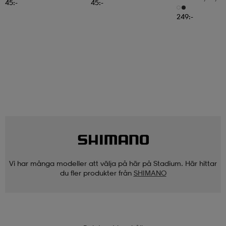
45:-
45:-
6pr-Bd
249:-
Vi har många modeller att välja på här på Stadium. Här hittar
du fler produkter från
SHIMANO