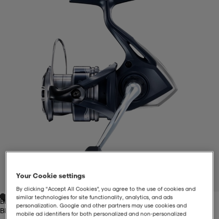
-BH
ngsskor
öjor & skjortor
ngsskor
ingsskor
ar
ingsskor
n
ingsskor
ts & toppar
or
n
kor
kor
öjor & skjortor
usskor
öjor & skjortor
skor
r
skor
n
tskor
 & klänningar
or
r & pannband
or
 & klänningar
-/Tennisskor
Your Cookie settings
1
/
4
By clicking “Accept All Cookies”, you agree to the use of cookies and
similar technologies for site functionality, analytics, and ads
Black
r
andy-/Handbollsskor
kar & vantar
andy-/Handbollsskor
ller
ler
personalization. Google and other partners may use cookies and
Black
mobile ad identifiers for both personalized and non‑personalized