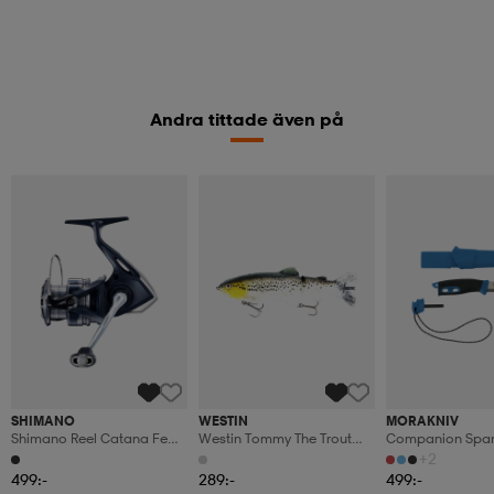
Andra tittade även på
SHIMANO
WESTIN
MORAKNIV
Shimano Reel Catana Fe
Westin Tommy The Trout
Companion Spar
2500
25cm 205g Slow Sinking
+2
Headlight Deluxe Trout
499:-
289:-
499:-
1pcs