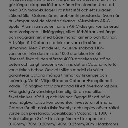
gör långa fiskepass lättare. •Jämn Prestanda: Utrustad
med 3 Shimano-kullager i rostfritt stål och ett rullager,
säkerställer Catana jämn, problemfri prestanda, även när
du kämpar mot de största fiskarna. •Aluminium AR-C
Spole: Aluminiumspolen har en AR-C-design, kombinerad
med Varispeed II-linläggning, vilket förbättrar kastlängd
och noggrannhet med både monofilament- och flätlinor.
Att välja rätt Catana-storlek kan vara din största
utmaning. Med 7 modeller, inklusive snabba ‘HG’-
versioner, från den minsta 1000-storleken för lätt
‘finesse’-fiske till den största 4000-storleken för större
beten och tungt feederfiske, finns det en Catana-rulle för
varje fiskes behov. Oavsett vilken modell du väljer,
garanterar Catana många timmar av fiskenöje och
spänning. Varför Välja Shimano Catana: •Exceptionellt
Värde: Få högkvalitativ prestanda till ett överkomligt pris.
•Mångsidig Användning: Lämplig för en rad olika
fisketekniker. •Pålitlig och Hållbar: Byggd för att hålla
med högkvalitativa komponenter. Investera i Shimano
Catana för ditt nästa fiskeäventyr och upplev oöverträffat
värde och prestanda. Specifikation Catana FE 1000: •
Antal kullager: 3+1 • Linintag: 66cm • Linkapacitet:
0.18mm/170m, 0.20mm/140m, 0.25mm/90m • Maxbroms: