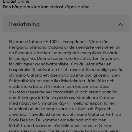
Endast online
Den här produkten kan endast köpas online.
läder
lbehör
r
lbehör
kläder
Beskrivning
asögon
äder
r
Shimano Catana FE 1000 - Exceptionellt Värde för
Pengarna Shimano Catana är den senaste versionen av
en Shimano-klassiker, som erbjuder exceptionellt värde
r
s
för pengarna. Denna haspelrulle för sötvatten är perfekt
för alla typer av sötvattenfiske. Om du letar efter en
haspelrulle för sötvatten till ett mycket överkomligt pris är
Shimano Catana ett alternativ du inte bör ignorera. Den
äder
ård
äder
är idealisk för en rad olika fisketekniker, från lätta och
medelstora beten till match- och feederfiske. Dess
diskreta utseende ser fantastiskt ut och prestandan är
anmärkningsvärd för sin prisklass. Kombinera Catana
s
s
med något av Shimanos låg- till mellanprisspön för en
kombination du kommer vara stolt över att äga och
använda. Huvudfunktioner hos Shimano Catana: •G-Free
Body Design: Du kommer omedelbart märka den
ård
ård
förbättrade balansen från Shimanos senaste G-Free-
kroppsdesign, som återfinns på deras bästa rullar, vilket