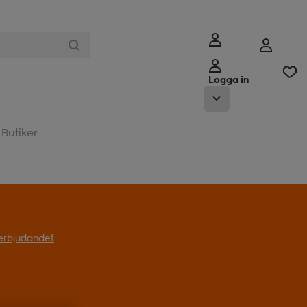
Logga in
Butiker
l erbjudandet