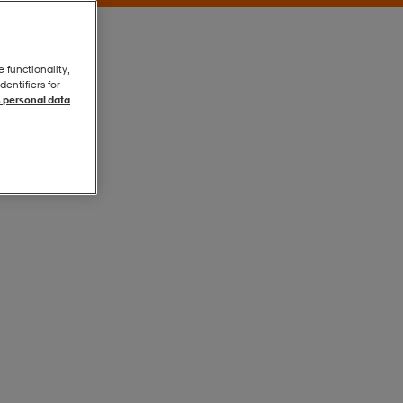
e functionality,
entifiers for
 personal data
Black
Black