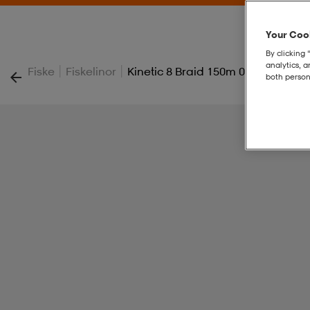
Your Cook
By clicking 
analytics, 
|
|
Fiske
Fiskelinor
Kinetic 8 Braid 150m 0,26mm/20,6
both person