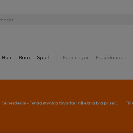
Herr
Barn
Sport
Föreningar
Erbjudanden
Superdeals – Fynda utvalda favoriter till extra bra priser.
Til