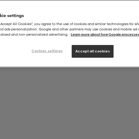
ie settings
“Accept All Cookies”, you agree to the use of cookies and similar technologies for sit
and ads personalization. Google and other partners may use cookies and mobile ad id
kg Black
alized and non‑personalized advertising.
Learn more about how Google processes
Cookies settings
Accept all cookies