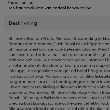
Endast online
Den här produkten kan endast köpas online.
Beskrivning
Shimano Bantam World Minnow – Suspending jerkbait
Bantam World Minnow Flash Boost är en högprester
Shimanos mest avancerade betesteknologier. Med Flas
som levererar både visuellt och prestandamässigt – p
abborre och gös. Suspenderande gång – stannar i 
vilket innebär att det stannar kvar på samma djup när
inte upp – en egenskap som gör att betet hänger kva
försiktiga rovfiskar. Mångsidig gång för olika fiskete
fungerar med flera olika hemtagningar: • Jämn invev
– bred, aggressiv sliding action som imiterar en skada
pauserna Avancerad Shimano-teknologi • Flash Boost – 
Boost – 3D holografiskt mönster som efterliknar fiskfjäl
precisa kast Långkastande och extremt effektiv Tack
Minnow både långt och exakt, vilket gör det enkelt at