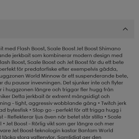
 med Flash Boost, Scale Boost Jet Boost Shimano
ande jerkbait som kombinerar modern design med
h Boost, Scale Boost och Jet Boost får du ett bete
erfekt för predatorfiske efter exempelvis gädda,
huggzonen World Minnow är ett suspenderande bete,
 du pausar invevningen. Det sjunker inte och flyter
r i huggzonen längre och triggar fler hugg från
kniker Detta jerkbait är extremt mångsidigt och
ning – tight, aggressiv wobblande gång • Twitch jerk
d bytesfisk • Stop go – perfekt för att trigga hugg i
Reflekterar ljus även när betet står stilla • Scale
l • Jet Boost – Rörlig vikt som ger längre och mer
 vare Jet Boost-teknologin kastar Bantam World
t täcka stora vattenytor. Samtidigt ger den