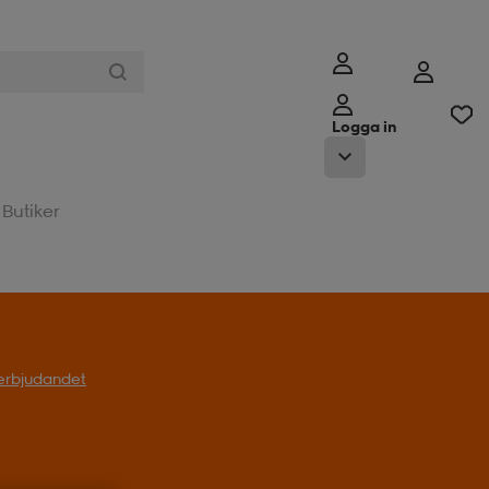
Logga in
Butiker
l erbjudandet