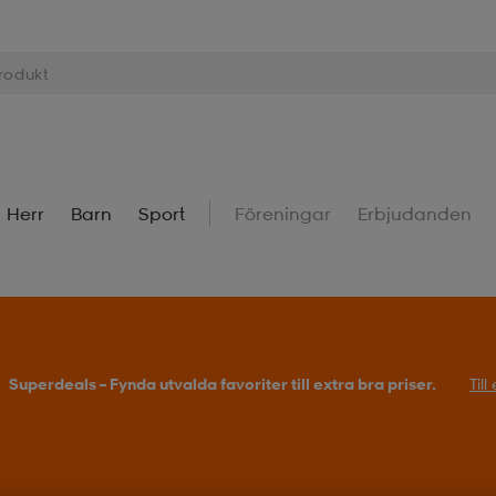
Herr
Barn
Sport
Föreningar
Erbjudanden
Superdeals – Fynda utvalda favoriter till extra bra priser.
Til