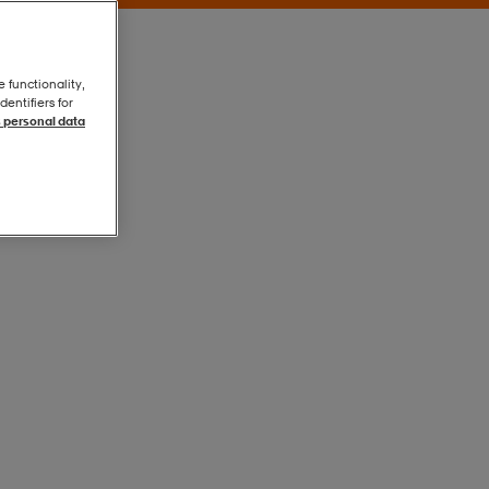
e functionality,
entifiers for
 personal data
Silver
Silver