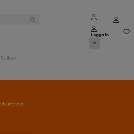
Logga in
Butiker
l erbjudandet