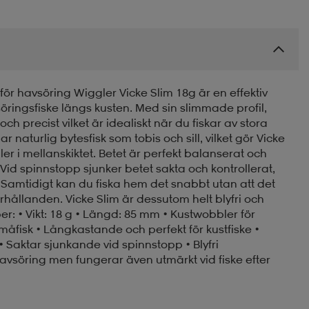
ör havsöring Wiggler Vicke Slim 18g är en effektiv
söringsfiske längs kusten. Med sin slimmade profil,
 precist vilket är idealiskt när du fiskar av stora
r naturlig bytesfisk som tobis och sill, vilket gör Vicke
ler i mellanskiktet. Betet är perfekt balanserat och
 Vid spinnstopp sjunker betet sakta och kontrollerat,
. Samtidigt kan du fiska hem det snabbt utan att det
förhållanden. Vicke Slim är dessutom helt blyfri och
per: • Vikt: 18 g • Längd: 85 mm • Kustwobbler för
åfisk • Långkastande och perfekt för kustfiske •
Saktar sjunkande vid spinnstopp • Blyfri
 havsöring men fungerar även utmärkt vid fiske efter