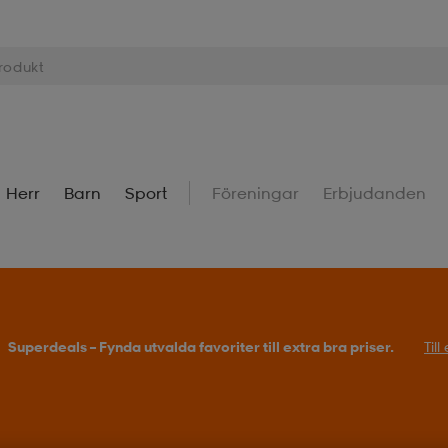
Herr
Barn
Sport
Föreningar
Erbjudanden
Superdeals – Fynda utvalda favoriter till extra bra priser.
Til