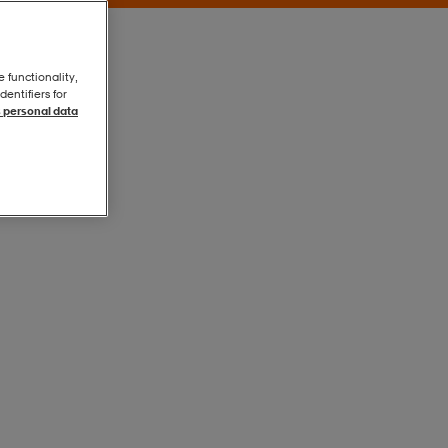
e functionality,
entifiers for
 personal data
Greenyellow
Greenyellow