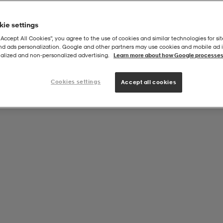
ie settings
“Accept All Cookies”, you agree to the use of cookies and similar technologies for sit
and ads personalization. Google and other partners may use cookies and mobile ad id
alized and non‑personalized advertising.
Learn more about how Google processes
Cookies settings
Accept all cookies