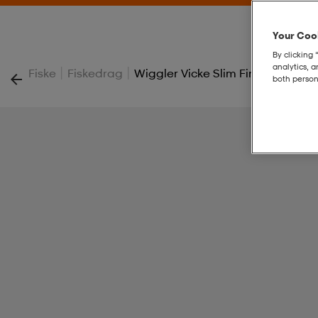
Your Cook
By clicking 
analytics, 
|
|
Fiske
Fiskedrag
Wiggler Vicke Slim Firetiger 18g
both person