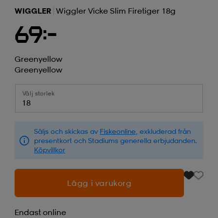
WIGGLER
Wiggler Vicke Slim Firetiger 18g
69:-
Greenyellow
Greenyellow
Välj storlek
18
Säljs och skickas av
Fiskeonline
, exkluderad från
presentkort och Stadiums generella erbjudanden.
Köpvillkor
Lägg i varukorg
Endast online