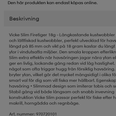
Den här produkten kan endast köpas online.
Beskrivning
Vicke Slim Firetiger 18g – Långkastande kustwobbler f
och lättfiskad kustwobbler, perfekt utvecklad för hav
längd på 85 mm och vikt på 18 gram kastar du långt och
ytor i vindutsatta miljöer. Den smala kroppen efterlikna
Slim extra effektiv när havsöringen jagar nära ytan el
ger en livlig, lockande gång redan vid låg hastighet.
något som ofta triggar hugg från försiktig havsöring
bryter ytan, vilket gör det mycket mångsidigt i olika 
smart val för dig som vill fiska mer hållbart. Egenska
havsöring • Slimmad design som imiterar tobis och sm
Stabil gång vid både långsam och snabb invevning • 
konstruktion Vicke Slim passar perfekt för fiske efter
makrill, horngädda och regnbåge.
Art. nummer: 970720101