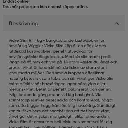
Endast online
Den här produkten kan endast köpas online.
läder
lbehör
r
lbehör
kläder
Beskrivning
asögon
äder
r
Vicke Slim RF 18g – Långkastande kustwobbler för
havsöring Wiggler Vicke Slim 18g är en effektiv och
lättfiskad kustwobbler, perfekt utvecklad för
r
s
havsöringsfiske längs kusten. Med sin slimmade profil,
längd på 85 mm och vikt på 18 gram kastar du långt och
precist vilket är idealiskt när du fiskar av stora ytor i
vindutsatta miljöer. Den smala kroppen efterliknar
äder
ård
äder
naturlig bytesfisk som tobis och sill, vilket gör Vicke Slim
extra effektiv när havsöringen jagar nära ytan eller i
mellanskiktet. Betet är perfekt balanserat och ger en
livlig, lockande gång redan vid låg hastighet. Vid
s
s
spinnstopp sjunker betet sakta och kontrollerat, något
som ofta triggar hugg från försiktig havsöring. Samtidigt
kan du fiska hem det snabbt utan att det bryter ytan,
vilket gör det mycket mångsidigt i olika förhållanden.
ård
ård
Vicke Slim är dessutom helt blyfri och smart val för dig
som vill fiska mer hållbart. Egenskaper: • Vikt: 18 g •