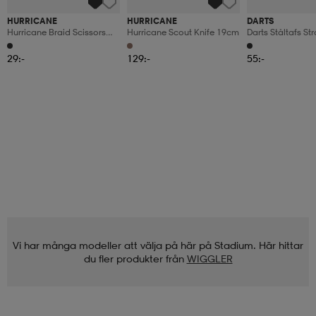
HURRICANE
HURRICANE
DARTS
Hurricane Braid Scissors
Hurricane Scout Knife 19cm
Darts Ståltafs S
13cm
15cm
29:-
129:-
55:-
Vi har många modeller att välja på här på Stadium. Här hittar
du fler produkter från
WIGGLER