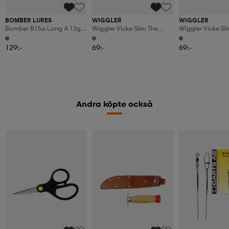
BOMBER LURES
WIGGLER
WIGGLER
Bomber B15a Long A 13g
Wiggler Vicke Slim The
Wiggler Vicke Sli
12cm - Sal181
Cannibal 18g
18g
129:-
69:-
69:-
Andra köpte också