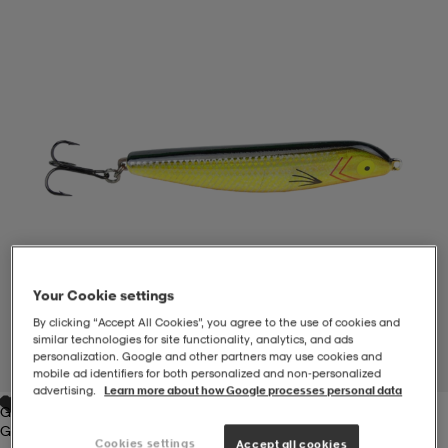
-BH
ngsskor
öjor & skjortor
ngsskor
ingsskor
ar
ingsskor
n
ingsskor
ts & toppar
or
n
kor
kor
öjor & skjortor
usskor
öjor & skjortor
skor
r
skor
n
tskor
Your Cookie settings
By clicking “Accept All Cookies”, you agree to the use of cookies and
 & klänningar
or
r & pannband
or
 & klänningar
-/Tennisskor
similar technologies for site functionality, analytics, and ads
personalization. Google and other partners may use cookies and
1
/
1
mobile ad identifiers for both personalized and non‑personalized
advertising.
Learn more about how Google processes personal data
Gold
r
andy-/Handbollsskor
kar & vantar
andy-/Handbollsskor
ller
ler
Gold
Cookies settings
Accept all cookies