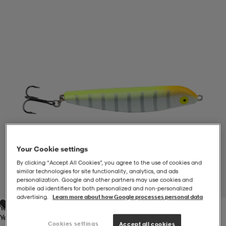
-BH
ngsskor
öjor & skjortor
ngsskor
ingsskor
ar
ingsskor
n
ingsskor
ts & toppar
or
n
kor
kor
öjor & skjortor
usskor
öjor & skjortor
skor
r
skor
n
tskor
Your Cookie settings
By clicking “Accept All Cookies”, you agree to the use of cookies and
 & klänningar
or
r & pannband
or
 & klänningar
-/Tennisskor
similar technologies for site functionality, analytics, and ads
personalization. Google and other partners may use cookies and
1
/
1
mobile ad identifiers for both personalized and non‑personalized
advertising.
Learn more about how Google processes personal data
Yellow
r
andy-/Handbollsskor
kar & vantar
andy-/Handbollsskor
ller
ler
Yellow
Cookies settings
Accept all cookies