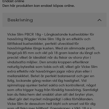
Endast online
Den här produkten kan endast köpas online.
läder
lbehör
r
lbehör
kläder
Beskrivning
asögon
äder
r
Vicke Slim PBCR 18g – Långkastande kustwobbler för
havsöring Wiggler Vicke Slim 18g är en effektiv och
lättfiskad kustwobbler, perfekt utvecklad för
r
s
havsöringsfiske längs kusten. Med sin slimmade profil,
längd på 85 mm och vikt på 18 gram kastar du långt och
precist vilket är idealiskt när du fiskar av stora ytor i
vindutsatta miljöer. Den smala kroppen efterliknar
äder
ård
äder
naturlig bytesfisk som tobis och sill, vilket gör Vicke Slim
extra effektiv när havsöringen jagar nära ytan eller i
mellanskiktet. Betet är perfekt balanserat och ger en
livlig, lockande gång redan vid låg hastighet. Vid
s
s
spinnstopp sjunker betet sakta och kontrollerat, något
som ofta triggar hugg från försiktig havsöring. Samtidigt
kan du fiska hem det snabbt utan att det bryter ytan,
vilket gör det mycket mångsidigt i olika förhållanden.
ård
ård
Vicke Slim är dessutom helt blyfri och smart val för dig
som vill fiska mer hållbart. Egenskaper: • Vikt: 18 g •