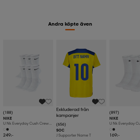
Andra köpte även
Exkluderad från
(188)
(897)
kampanjer
NIKE
NIKE
U Nk Everyday Cush Crew
U Nk Everyday C
(656)
6pr-Bd
3pr
SOC
249:-
169:-
J Supporter Name T