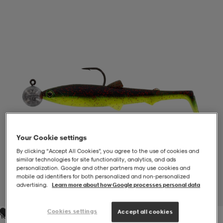
-BH
ngsskor
öjor & skjortor
ngsskor
ingsskor
ar
ingsskor
n
ingsskor
ts & toppar
or
n
kor
kor
öjor & skjortor
usskor
öjor & skjortor
skor
r
skor
n
tskor
Your Cookie settings
By clicking “Accept All Cookies”, you agree to the use of cookies and
similar technologies for site functionality, analytics, and ads
personalization. Google and other partners may use cookies and
 & klänningar
or
r & pannband
or
 & klänningar
-/Tennisskor
mobile ad identifiers for both personalized and non‑personalized
advertising.
Learn more about how Google processes personal data
1
/
1
r
andy-/Handbollsskor
kar & vantar
andy-/Handbollsskor
ller
ler
Cookies settings
Accept all cookies
Yellow