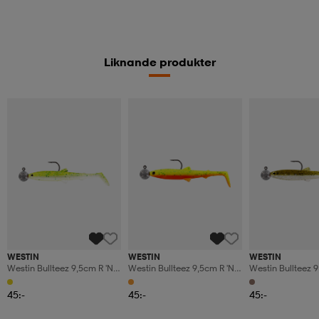
Liknande produkter
WESTIN
WESTIN
WESTIN
Westin Bullteez 9,5cm R 'n R
Westin Bullteez 9,5cm R 'n R
Westin Bullteez 9
7g #4/0 Sparkling
7g #4/0 Green Tomato
7g #4/0 Pearl Sa
Chartreuse 1pcs
1pcs
45:-
45:-
45:-