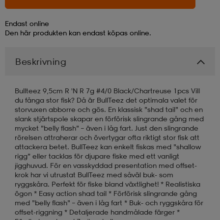
läder
lbehör
r
lbehör
kläder
Endast online
Den här produkten kan endast köpas online.
asögon
äder
r
Beskrivning
Bullteez 9,5cm R 'N R 7g #4/0 Black/Chartreuse 1pcs Vill
r
s
du fånga stor fisk? Då är BullTeez det optimala valet för
storvuxen abborre och gös. En klassisk ”shad tail” och en
slank stjärtspole skapar en förförisk slingrande gång med
mycket ”belly flash” – även i låg fart. Just den slingrande
äder
ård
äder
rörelsen attraherar och övertygar ofta riktigt stor fisk att
attackera betet. BullTeez kan enkelt fiskas med ”shallow
rigg” eller tacklas för djupare fiske med ett vanligt
jigghuvud. För en vasskyddad presentation med offset-
s
s
krok har vi utrustat BullTeez med såväl buk- som
ryggskåra. Perfekt för fiske bland växtlighet! * Realistiska
ögon * Easy action shad tail * Förförisk slingrande gång
med ”belly flash” – även i låg fart * Buk- och ryggskåra för
ård
ård
offset-riggning * Detaljerade handmålade färger *