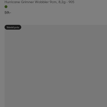
Hurricane Grimner Wobbler 9cm, 8,2g - 905
59:-
Sänkt pris