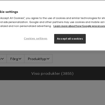
ie settings
“Accept All Cookies”, you agree to the use of cookies and similar technologies for sit
and ads personalization. Google and other partners may use cookies and mobile ad id
alized and non‑personalized advertising.
Learn more about how Google processes
Cookies settings
Accept all cookies
e
Färg
Produkttyp
Visa produkter (3 855)