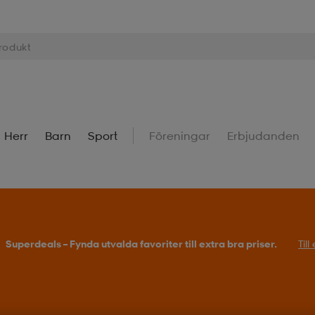
Herr
Barn
Sport
Föreningar
Erbjudanden
Superdeals – Fynda utvalda favoriter till extra bra priser.
Til