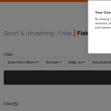
Your Cook
By clicking 
analytics, 
both person
Sport & utrustning
Fiske
Fiskedrag
Filter
Dam/Herr/Barn
Storlek
Säljs av
Varumärk
Filter