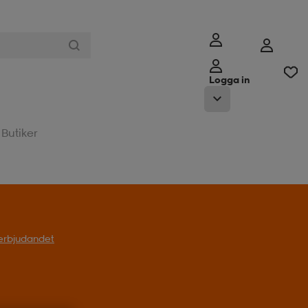
Logga in
Butiker
l erbjudandet