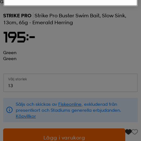
Green
r & pannband
tskor
läder
tskor
r
ngsskor
STRIKE PRO
Strike Pro Buster Swim Bait, Slow Sink,
13cm, 65g - Emerald Herring
195:-
kar & vantar
skor
ukar
skor
kar & vantar
kor
Green
Green
ukar
sskor
ställ
sskor
ukar
lbehör
Välj storlek
ställ
stövlar
por
stövlar
ställ
er
13
Säljs och skickas av
Fiskeonline
, exkluderad från
por
ler
kläder
ler
läder
presentkort och Stadiums generella erbjudanden.
Köpvillkor
kläder
ngskor
asögon
ngskor
por
Lägg i varukorg