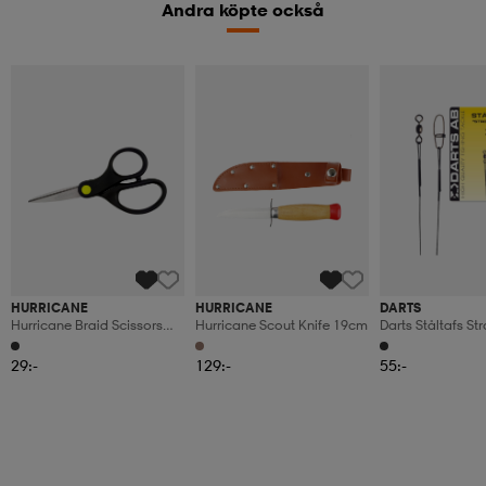
Andra köpte också
HURRICANE
HURRICANE
DARTS
Hurricane Braid Scissors
Hurricane Scout Knife 19cm
Darts Ståltafs S
13cm
15cm
29:-
129:-
55:-