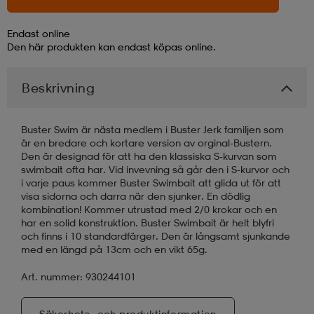
läder
lbehör
r
lbehör
kläder
Endast online
Den här produkten kan endast köpas online.
asögon
äder
r
Beskrivning
Buster Swim är nästa medlem i Buster Jerk familjen som
r
s
är en bredare och kortare version av orginal-Bustern.
Den är designad för att ha den klassiska S-kurvan som
swimbait ofta har. Vid invevning så går den i S-kurvor och
i varje paus kommer Buster Swimbait att glida ut för att
äder
ård
äder
visa sidorna och darra när den sjunker. En dödlig
kombination! Kommer utrustad med 2/0 krokar och en
har en solid konstruktion. Buster Swimbait är helt blyfri
och finns i 10 standardfärger. Den är långsamt sjunkande
s
s
med en längd på 13cm och en vikt 65g.
Art. nummer: 930244101
ård
ård
Säkerhets- och produktinformation