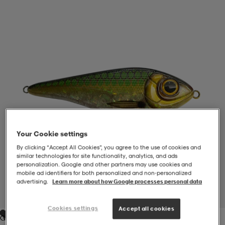
-BH
ngsskor
öjor & skjortor
ngsskor
ingsskor
ar
ingsskor
n
ingsskor
ts & toppar
or
n
kor
kor
öjor & skjortor
usskor
öjor & skjortor
skor
r
skor
n
tskor
Your Cookie settings
By clicking “Accept All Cookies”, you agree to the use of cookies and
similar technologies for site functionality, analytics, and ads
personalization. Google and other partners may use cookies and
 & klänningar
or
r & pannband
or
 & klänningar
-/Tennisskor
mobile ad identifiers for both personalized and non‑personalized
advertising.
Learn more about how Google processes personal data
1
/
1
r
andy-/Handbollsskor
kar & vantar
andy-/Handbollsskor
ller
ler
Cookies settings
Accept all cookies
Green