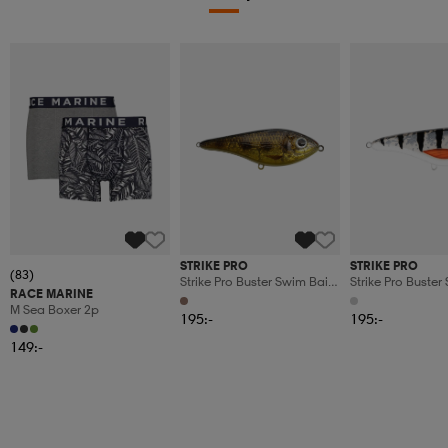
STRIKE PRO
STRIKE PRO
(83)
Strike Pro Buster Swim Bait,
Strike Pro Buster
RACE MARINE
Slow Sink, 13cm, 65g -
Slow Sink, 13cm, 
M Sea Boxer 2p
Spotted Bullhead
Koi
195:-
195:-
149:-