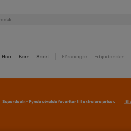
Herr
Barn
Sport
Föreningar
Erbjudanden
Superdeals – Fynda utvalda favoriter till extra bra priser.
Til