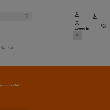
Logga in
Butiker
l erbjudandet