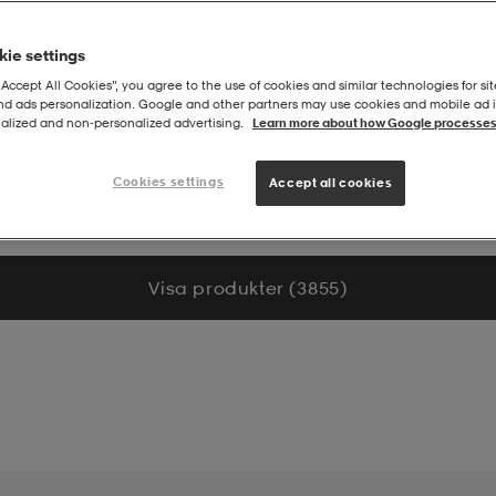
ie settings
“Accept All Cookies”, you agree to the use of cookies and similar technologies for sit
and ads personalization. Google and other partners may use cookies and mobile ad id
alized and non‑personalized advertising.
Learn more about how Google processes
Cookies settings
Accept all cookies
Visa produkter (3 855)