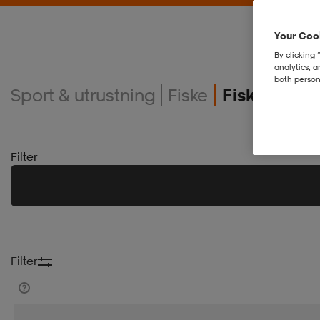
Your Cook
By clicking 
analytics, 
both person
Sport & utrustning
Fiske
Fiskedrag
Filter
Filter