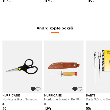
105:-
105:-
105:-
Andra köpte också
HURRICANE
HURRICANE
DARTS
Hurricane Braid Scissors
Hurricane Scout Knife 19cm
Darts Ståltafs S
13cm
15cm
29:-
129:-
55:-