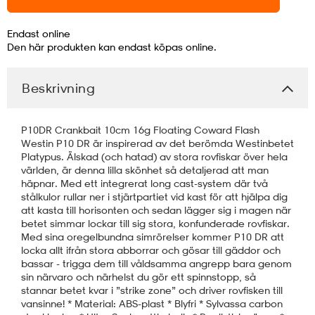
läder
lbehör
r
lbehör
kläder
Endast online
Den här produkten kan endast köpas online.
asögon
äder
r
Beskrivning
P10DR Crankbait 10cm 16g Floating Coward Flash
r
s
Westin P10 DR är inspirerad av det berömda Westinbetet
Platypus. Älskad (och hatad) av stora rovfiskar över hela
världen, är denna lilla skönhet så detaljerad att man
häpnar. Med ett integrerat long cast-system där två
äder
ård
äder
stålkulor rullar ner i stjärtpartiet vid kast för att hjälpa dig
att kasta till horisonten och sedan lägger sig i magen när
betet simmar lockar till sig stora, konfunderade rovfiskar.
Med sina oregelbundna simrörelser kommer P10 DR att
s
s
locka allt ifrån stora abborrar och gösar till gäddor och
bassar - trigga dem till våldsamma angrepp bara genom
sin närvaro och närhelst du gör ett spinnstopp, så
stannar betet kvar i ”strike zone” och driver rovfisken till
ård
ård
vansinne! * Material: ABS-plast * Blyfri * Sylvassa carbon