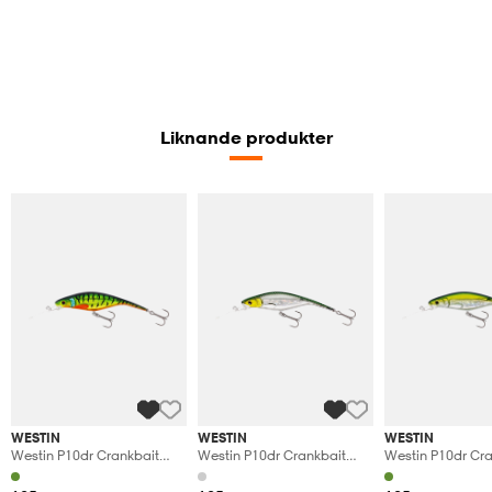
Liknande produkter
WESTIN
WESTIN
WESTIN
Westin P10dr Crankbait
Westin P10dr Crankbait
Westin P10dr Cr
10cm 16g Floating Firetiger
10cm 16g Floating
10cm 16g Floatin
Flash
Headlight
Minnow