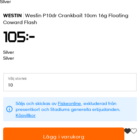
Silver
r & pannband
tskor
läder
tskor
r
ngsskor
WESTIN
Westin P10dr Crankbait 10cm 16g Floating
Coward Flash
105:-
kar & vantar
skor
ukar
skor
kar & vantar
kor
Silver
Silver
ukar
sskor
ställ
sskor
ukar
lbehör
Välj storlek
ställ
stövlar
por
stövlar
ställ
er
10
Säljs och skickas av
Fiskeonline
, exkluderad från
por
ler
kläder
ler
läder
presentkort och Stadiums generella erbjudanden.
Köpvillkor
kläder
ngskor
asögon
ngskor
por
Lägg i varukorg