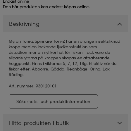
Endast online
Den här produkten kan endast köpas online.
läder
lbehör
r
lbehör
kläder
Beskrivning
asögon
äder
r
Myran Toni-Z Spinnare Toni-Z har en orange insektsliknad
kropp med en lockande ljudkonstruktion som
åstadkommer en nyfikenhet för fisken. Tack vare de
r
s
slipade ytorna på kroppen skapas en attraherande
huggpunkt. Finns i vikterna: 5, 7, 12, 18g. Effektiv när du
fiskar efter: Abborre, Gädda, Regnbåge, Öring, Lax
Röding.
äder
ård
äder
Art. nummer: 930120101
s
s
Säkerhets- och produktinformation
Hitta produkten i butik
ård
ård