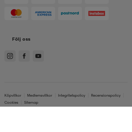
Följ oss
Köpvillkor
Medlemsvillkor
Integritetspolicy
Recensionspolicy
Cookies
Sitemap
Sverige - SEK
© Stadium Sverige AB, 601 60 Norrköping. Org.nr. 556236-4397