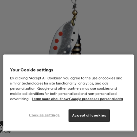
-BH
ngsskor
öjor & skjortor
ngsskor
ingsskor
ar
ingsskor
n
ingsskor
ts & toppar
or
n
kor
kor
öjor & skjortor
usskor
Your Cookie settings
By clicking “Accept All Cookies”, you agree to the use of cookies and
öjor & skjortor
skor
r
skor
n
tskor
similar technologies for site functionality, analytics, and ads
personalization. Google and other partners may use cookies and
mobile ad identifiers for both personalized and non‑personalized
advertising.
Learn more about how Google processes personal data
 & klänningar
or
r & pannband
or
 & klänningar
-/Tennisskor
1
/
1
Cookies settings
Accept all cookies
Silver
r
andy-/Handbollsskor
kar & vantar
andy-/Handbollsskor
ller
ler
Silver