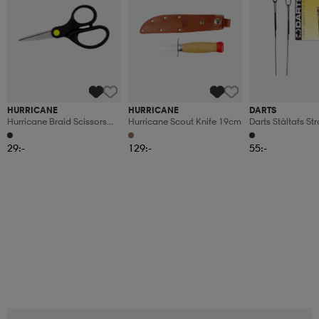
HURRICANE
HURRICANE
DARTS
Hurricane Braid Scissors
Hurricane Scout Knife 19cm
Darts Ståltafs S
13cm
15cm
29:-
129:-
55:-