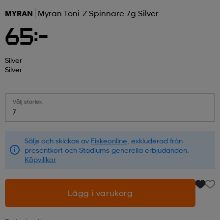
MYRAN
Myran Toni-Z Spinnare 7g Silver
r & pannband
tskor
läder
tskor
r
ngsskor
65:-
kar & vantar
skor
ukar
skor
kar & vantar
kor
Silver
Silver
ukar
sskor
ställ
sskor
ukar
lbehör
Välj storlek
7
ställ
stövlar
por
stövlar
ställ
er
Säljs och skickas av
Fiskeonline
, exkluderad från
presentkort och Stadiums generella erbjudanden.
Köpvillkor
por
ler
kläder
ler
läder
Lägg i varukorg
kläder
ngskor
asögon
ngskor
por