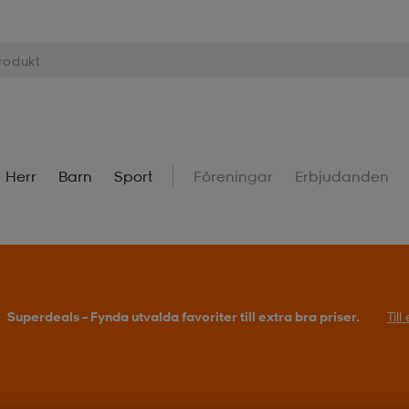
Herr
Barn
Sport
Föreningar
Erbjudanden
Superdeals – Fynda utvalda favoriter till extra bra priser.
Til