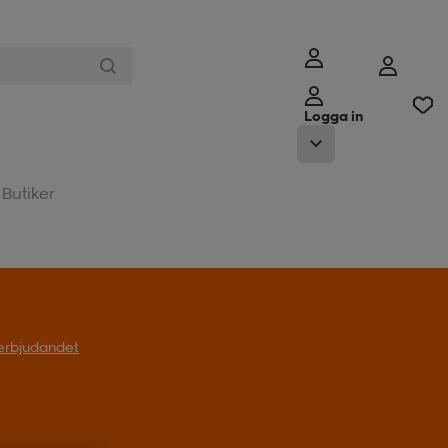
Logga in
Butiker
l erbjudandet