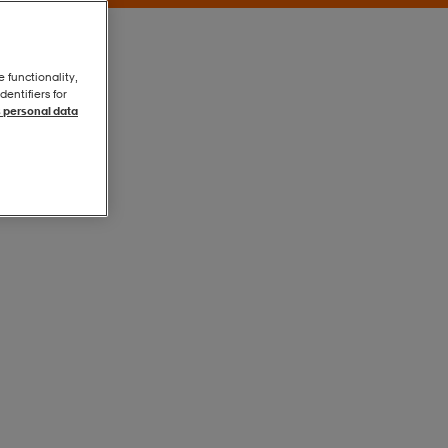
e functionality,
entifiers for
 personal data
Black
Black