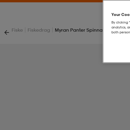
Your Cook
By clicking 
analytics, 
|
|
Fiske
Fiskedrag
Myran Panter Spinnare 15g Svart
both person