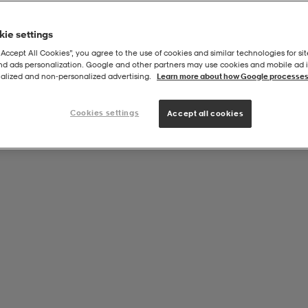
ie settings
“Accept All Cookies”, you agree to the use of cookies and similar technologies for sit
and ads personalization. Google and other partners may use cookies and mobile ad id
alized and non‑personalized advertising.
Learn more about how Google processes
Cookies settings
Accept all cookies