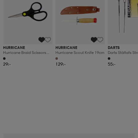
HURRICANE
HURRICANE
DARTS
Hurricane Braid Scissors
Hurricane Scout Knife 19cm
Darts Ståltafs S
13cm
15cm
29:-
129:-
55:-