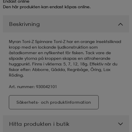
Endast online
Den här produkten kan endast köpas online.
läder
lbehör
r
lbehör
kläder
Beskrivning
asögon
äder
r
Myran Toni-Z Spinnare Toni-Z har en orange insektsliknad
kropp med en lockande ljudkonstruktion som
åstadkommer en nyfikenhet för fisken. Tack vare de
r
s
slipade ytorna på kroppen skapas en attraherande
huggpunkt. Finns i vikterna: 5, 7, 12, 18g. Effektiv när du
fiskar efter: Abborre, Gädda, Regnbåge, Öring, Lax
Röding.
äder
ård
äder
Art. nummer: 930042101
s
s
Säkerhets- och produktinformation
Hitta produkten i butik
ård
ård