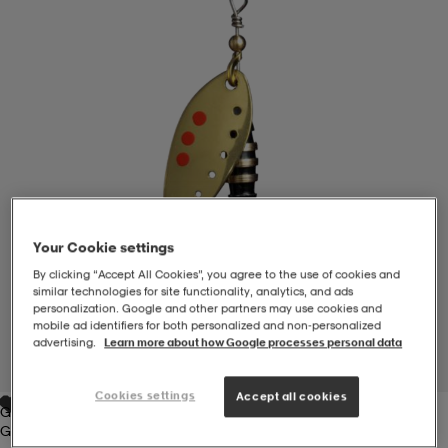
-BH
ngsskor
öjor & skjortor
ngsskor
ingsskor
ar
ingsskor
n
ingsskor
ts & toppar
or
n
kor
kor
öjor & skjortor
usskor
Your Cookie settings
öjor & skjortor
skor
r
skor
n
tskor
By clicking “Accept All Cookies”, you agree to the use of cookies and
similar technologies for site functionality, analytics, and ads
personalization. Google and other partners may use cookies and
mobile ad identifiers for both personalized and non‑personalized
 & klänningar
or
r & pannband
or
 & klänningar
-/Tennisskor
advertising.
Learn more about how Google processes personal data
1
/
1
Cookies settings
Accept all cookies
Gold
r
andy-/Handbollsskor
kar & vantar
andy-/Handbollsskor
ller
ler
Gold