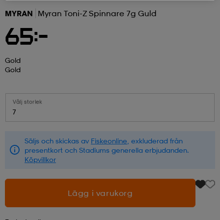
MYRAN
Myran Toni-Z Spinnare 7g Guld
r & pannband
tskor
läder
tskor
r
ngsskor
65:-
kar & vantar
skor
ukar
skor
kar & vantar
kor
Gold
Gold
ukar
sskor
ställ
sskor
ukar
lbehör
Välj storlek
7
ställ
stövlar
por
stövlar
ställ
er
Säljs och skickas av
Fiskeonline
, exkluderad från
presentkort och Stadiums generella erbjudanden.
Köpvillkor
por
ler
kläder
ler
läder
Lägg i varukorg
kläder
ngskor
asögon
ngskor
por