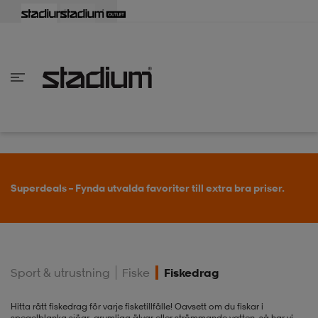
lbaka
lbaka
lbaka
lbaka
lbaka
lbaka
lbaka
lbaka
lbaka
lbaka
lbaka
lbaka
lbaka
lbaka
lbaka
lbaka
lbaka
lbaka
lbaka
lbaka
lbaka
lbaka
lbaka
lbaka
lbaka
lbaka
lbaka
lbaka
lbaka
lbaka
lbaka
lbaka
lbaka
lbaka
lbaka
lbaka
lbaka
lbaka
lbaka
lbaka
lbaka
lbaka
Tillbaka
Tillbaka
Tillbaka
Tillbaka
Tillbaka
Tillbaka
Tillbaka
Tillbaka
Tillbaka
Tillbaka
Tillbaka
Tillbaka
Tillbaka
Tillbaka
Tillbaka
Tillbaka
Tillbaka
Tillbaka
Tillbaka
Tillbaka
Tillbaka
Tillbaka
Tillbaka
Tillbaka
Tillbaka
Tillbaka
Tillbaka
Tillbaka
Tillbaka
Tillbaka
Tillbaka
Tillbaka
Tillbaka
Tillbaka
inom Damkläder
inom Damskor
nom Herrkläder
nom Herrskor
inom Barnkläder
nom Barnskor
er
er
er
er
er
ers
skor
skor
r
lsskor
Superdeals – Fynda utvalda favoriter till extra bra priser.
ers
ers
skor
Sport & utrustning
Fiske
Fiskedrag
lsskor
ts
lsskor
stövlar
Hitta rätt fiskedrag för varje fisketillfälle! Oavsett om du fiskar i
spegelblanka sjöar, grumliga älvar eller strömmande vatten, så har vi