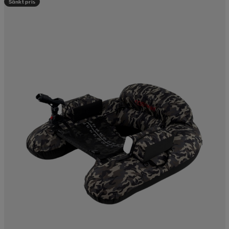
Sänkt pris
läder
lbehör
r
lbehör
kläder
asögon
äder
r
r
s
äder
ård
äder
s
s
ård
ård