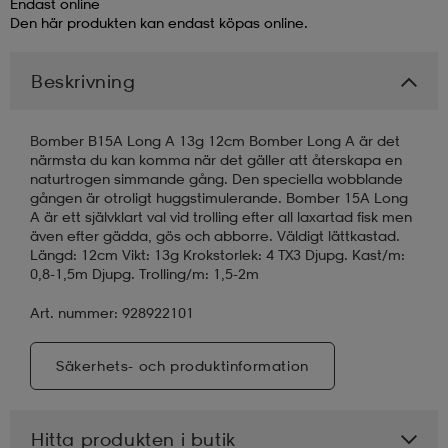
Endast online
Den här produkten kan endast köpas online.
läder
lbehör
r
lbehör
kläder
Beskrivning
asögon
äder
r
Bomber B15A Long A 13g 12cm Bomber Long A är det
närmsta du kan komma när det gäller att återskapa en
naturtrogen simmande gång. Den speciella wobblande
r
s
gången är otroligt huggstimulerande. Bomber 15A Long
A är ett självklart val vid trolling efter all laxartad fisk men
även efter gädda, gös och abborre. Väldigt lättkastad.
Längd: 12cm Vikt: 13g Krokstorlek: 4 TX3 Djupg. Kast/m:
äder
ård
äder
0,8-1,5m Djupg. Trolling/m: 1,5-2m
Art. nummer: 928922101
s
s
Säkerhets- och produktinformation
ård
ård
Hitta produkten i butik