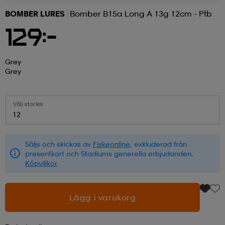
BOMBER LURES
Bomber B15a Long A 13g 12cm - Ptb
r & pannband
tskor
läder
tskor
r
ngsskor
129:-
kar & vantar
skor
ukar
skor
kar & vantar
kor
Grey
Grey
ukar
sskor
ställ
sskor
ukar
lbehör
Välj storlek
12
ställ
stövlar
por
stövlar
ställ
er
Säljs och skickas av
Fiskeonline
, exkluderad från
presentkort och Stadiums generella erbjudanden.
Köpvillkor
por
ler
kläder
ler
läder
Lägg i varukorg
kläder
ngskor
asögon
ngskor
por