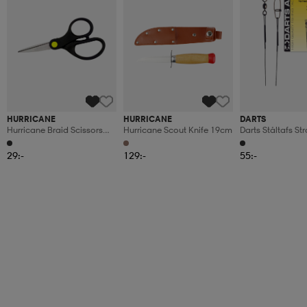
HURRICANE
HURRICANE
DARTS
Hurricane Braid Scissors
Hurricane Scout Knife 19cm
Darts Ståltafs S
13cm
15cm
29:-
129:-
55:-