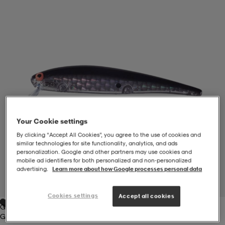
-BH
ngsskor
öjor & skjortor
ngsskor
ingsskor
ar
ingsskor
n
ingsskor
ts & toppar
or
n
kor
kor
öjor & skjortor
usskor
Your Cookie settings
öjor & skjortor
skor
r
skor
n
tskor
By clicking “Accept All Cookies”, you agree to the use of cookies and
similar technologies for site functionality, analytics, and ads
personalization. Google and other partners may use cookies and
mobile ad identifiers for both personalized and non‑personalized
advertising.
Learn more about how Google processes personal data
 & klänningar
or
r & pannband
or
 & klänningar
-/Tennisskor
1
/
1
Cookies settings
Accept all cookies
Grey
r
andy-/Handbollsskor
kar & vantar
andy-/Handbollsskor
ller
ler
Grey