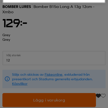
BOMBER LURES
Bomber B15a Long A 13g 12cm -
r & pannband
tskor
läder
tskor
r
ngsskor
Xmbo
129:-
kar & vantar
skor
ukar
skor
kar & vantar
kor
Grey
Grey
ukar
sskor
ställ
sskor
ukar
lbehör
Välj storlek
12
ställ
stövlar
por
stövlar
ställ
er
Säljs och skickas av
Fiskeonline
, exkluderad från
presentkort och Stadiums generella erbjudanden.
por
ler
kläder
ler
läder
Köpvillkor
Lägg i varukorg
kläder
ngskor
asögon
ngskor
por