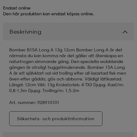
Endast online
läder
lbehör
r
lbehör
kläder
Den här produkten kan endast köpas online.
Beskrivning
asögon
äder
r
Bomber B15A Long A 13g 12cm Bomber Long A är det
närmsta du kan komma när det gäller att återskapa en
r
s
naturtrogen simmande gång. Den speciella wobblande
gången är otroligt huggstimulerande. Bomber 15A Long
A är ett självklart val vid trolling efter all laxartad fisk men
även efter gädda, gös och abborre. Väldigt lättkastad.
äder
ård
äder
Längd: 12cm Vikt: 13g Krokstorlek: 4 TX3 Djupg. Kast/m:
0,8-1,5m Djupg. Trolling/m: 1,5-2m
Art. nummer: 928910101
s
s
Säkerhets- och produktinformation
ård
ård