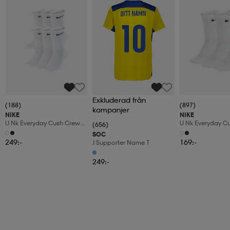
Exkluderad från
(188)
(897)
kampanjer
NIKE
NIKE
U Nk Everyday Cush Crew
U Nk Everyday C
(656)
6pr-Bd
3pr
SOC
249:-
169:-
J Supporter Name T
249:-