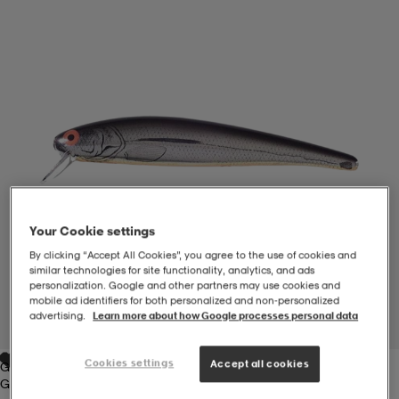
-BH
ngsskor
öjor & skjortor
ngsskor
ingsskor
ar
ingsskor
n
ingsskor
ts & toppar
or
n
kor
kor
öjor & skjortor
usskor
Your Cookie settings
öjor & skjortor
skor
r
skor
n
tskor
By clicking “Accept All Cookies”, you agree to the use of cookies and
similar technologies for site functionality, analytics, and ads
personalization. Google and other partners may use cookies and
mobile ad identifiers for both personalized and non‑personalized
 & klänningar
or
r & pannband
or
 & klänningar
-/Tennisskor
advertising.
Learn more about how Google processes personal data
1
/
1
Cookies settings
Accept all cookies
Grey
r
andy-/Handbollsskor
kar & vantar
andy-/Handbollsskor
ller
ler
Grey