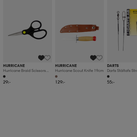
HURRICANE
HURRICANE
DARTS
Hurricane Braid Scissors
Hurricane Scout Knife 19cm
Darts Ståltafs S
13cm
15cm
29:-
129:-
55:-