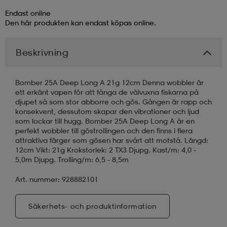
Endast online
läder
lbehör
r
lbehör
kläder
Den här produkten kan endast köpas online.
Beskrivning
asögon
äder
r
Bomber 25A Deep Long A 21g 12cm Denna wobbler är
ett erkänt vapen för att fånga de välvuxna fiskarna på
r
s
djupet så som stor abborre och gös. Gången är rapp och
konsekvent, dessutom skapar den vibrationer och ljud
som lockar till hugg. Bomber 25A Deep Long A är en
perfekt wobbler till göstrollingen och den finns i flera
äder
ård
äder
attraktiva färger som gösen har svårt att motstå. Längd:
12cm Vikt: 21g Krokstorlek: 2 TX3 Djupg. Kast/m: 4,0 -
5,0m Djupg. Trolling/m: 6,5 - 8,5m
s
s
Art. nummer: 928882101
Säkerhets- och produktinformation
ård
ård