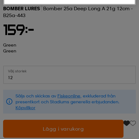
BOMBER LURES
Bomber 25a Deep Long A 21g 12cm -
r & pannband
tskor
läder
tskor
r
ngsskor
B25a-443
159:-
kar & vantar
skor
ukar
skor
kar & vantar
kor
Green
Green
ukar
sskor
ställ
sskor
ukar
lbehör
Välj storlek
12
ställ
stövlar
por
stövlar
ställ
er
Säljs och skickas av
Fiskeonline
, exkluderad från
presentkort och Stadiums generella erbjudanden.
por
ler
kläder
ler
läder
Köpvillkor
Lägg i varukorg
kläder
ngskor
asögon
ngskor
por