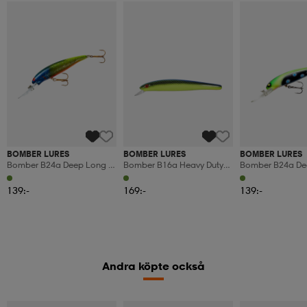
BOMBER LURES
BOMBER LURES
BOMBER LURES
Bomber B24a Deep Long A
Bomber B16a Heavy Duty
Bomber B24a De
12g 9cm - 446
Long A 31g 16cm - Wigg51
12g 9cm - 466
139:-
169:-
139:-
Andra köpte också