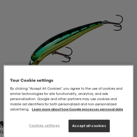
-BH
ngsskor
öjor & skjortor
ngsskor
ingsskor
ar
ingsskor
n
ingsskor
ts & toppar
or
n
kor
kor
öjor & skjortor
usskor
Your Cookie settings
öjor & skjortor
skor
r
skor
n
tskor
By clicking “Accept All Cookies”, you agree to the use of cookies and
similar technologies for site functionality, analytics, and ads
personalization. Google and other partners may use cookies and
 & klänningar
or
r & pannband
or
 & klänningar
-/Tennisskor
mobile ad identifiers for both personalized and non‑personalized
advertising.
Learn more about how Google processes personal data
1
/
1
Cookies settings
Green
Accept all cookies
r
andy-/Handbollsskor
kar & vantar
andy-/Handbollsskor
ller
ler
Green