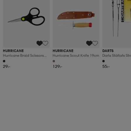
HURRICANE
HURRICANE
DARTS
Hurricane Braid Scissors
Hurricane Scout Knife 19cm
Darts Ståltafs S
13cm
15cm
29:-
129:-
55:-