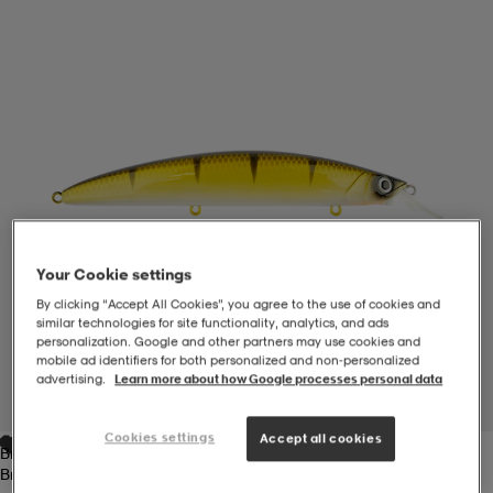
-BH
ngsskor
öjor & skjortor
ngsskor
ingsskor
ar
ingsskor
n
ingsskor
ts & toppar
or
n
kor
kor
öjor & skjortor
usskor
Your Cookie settings
öjor & skjortor
skor
r
skor
n
tskor
By clicking “Accept All Cookies”, you agree to the use of cookies and
similar technologies for site functionality, analytics, and ads
personalization. Google and other partners may use cookies and
mobile ad identifiers for both personalized and non‑personalized
 & klänningar
or
r & pannband
or
 & klänningar
-/Tennisskor
advertising.
Learn more about how Google processes personal data
1
/
1
Cookies settings
Accept all cookies
Brown
r
andy-/Handbollsskor
kar & vantar
andy-/Handbollsskor
ller
ler
Brown