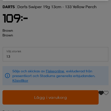
DARTS
Darts Swiper 19g 13cm - 133 Yellow Perch
r & pannband
tskor
läder
tskor
r
ngsskor
109:-
kar & vantar
skor
ukar
skor
kar & vantar
kor
Brown
Brown
ukar
sskor
ställ
sskor
ukar
lbehör
Välj storlek
13
ställ
stövlar
por
stövlar
ställ
er
Säljs och skickas av
Fiskeonline
, exkluderad från
presentkort och Stadiums generella erbjudanden.
Köpvillkor
por
ler
kläder
ler
läder
Lägg i varukorg
kläder
ngskor
asögon
ngskor
por