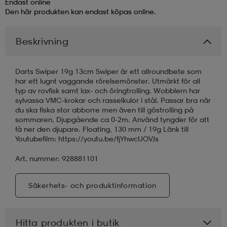
Endast online
Den här produkten kan endast köpas online.
läder
lbehör
r
lbehör
kläder
Beskrivning
asögon
äder
r
Darts Swiper 19g 13cm Swiper är ett allroundbete som
har ett lugnt vaggande rörelsemönster. Utmärkt för all
typ av rovfisk samt lax- och öringtrolling. Wobblern har
r
s
sylvassa VMC-krokar och rasselkulor i stål. Passar bra när
du ska fiska stor abborre men även till göstrolling på
sommaren. Djupgående ca 0-2m. Använd tyngder för att
få ner den djupare. Floating, 130 mm / 19g Länk till
äder
ård
äder
Youtubefilm: https://youtu.be/fjYhwcUOVJs
Art. nummer: 928881101
s
s
Säkerhets- och produktinformation
ård
ård
Hitta produkten i butik