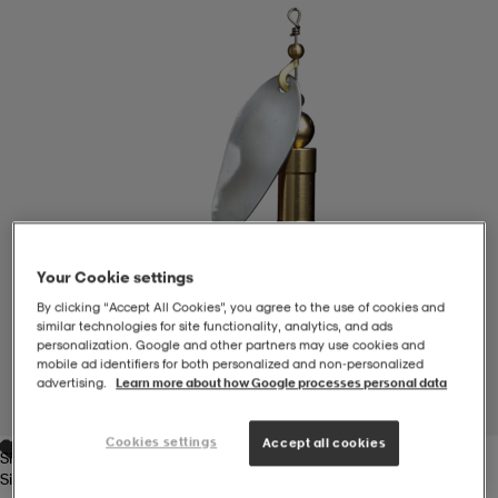
-BH
ngsskor
öjor & skjortor
ngsskor
ingsskor
ar
ingsskor
n
ingsskor
ts & toppar
or
n
kor
kor
öjor & skjortor
usskor
Your Cookie settings
öjor & skjortor
skor
r
skor
n
tskor
By clicking “Accept All Cookies”, you agree to the use of cookies and
similar technologies for site functionality, analytics, and ads
personalization. Google and other partners may use cookies and
mobile ad identifiers for both personalized and non‑personalized
 & klänningar
or
r & pannband
or
 & klänningar
-/Tennisskor
advertising.
Learn more about how Google processes personal data
1
/
1
Cookies settings
Accept all cookies
Silver
r
andy-/Handbollsskor
kar & vantar
andy-/Handbollsskor
ller
ler
Silver