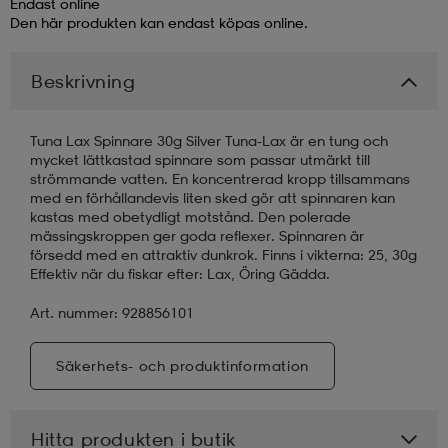
Endast online
Den här produkten kan endast köpas online.
läder
lbehör
r
lbehör
kläder
Beskrivning
asögon
äder
r
Tuna Lax Spinnare 30g Silver Tuna-Lax är en tung och
mycket lättkastad spinnare som passar utmärkt till
strömmande vatten. En koncentrerad kropp tillsammans
r
s
med en förhållandevis liten sked gör att spinnaren kan
kastas med obetydligt motstånd. Den polerade
mässingskroppen ger goda reflexer. Spinnaren är
försedd med en attraktiv dunkrok. Finns i vikterna: 25, 30g
äder
ård
äder
Effektiv när du fiskar efter: Lax, Öring Gädda.
Art. nummer: 928856101
s
s
Säkerhets- och produktinformation
ård
ård
Hitta produkten i butik