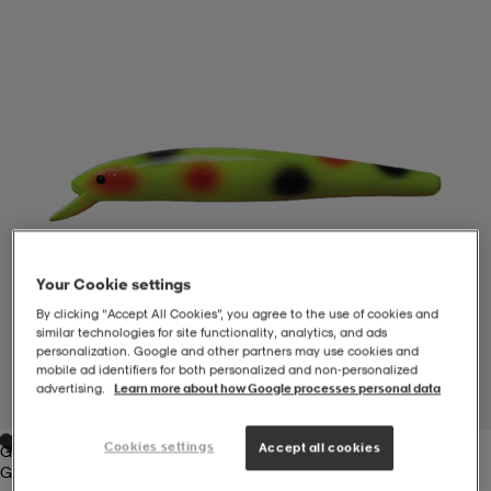
-BH
ngsskor
öjor & skjortor
ngsskor
ingsskor
ar
ingsskor
n
ingsskor
ts & toppar
or
n
kor
kor
öjor & skjortor
usskor
Your Cookie settings
öjor & skjortor
skor
r
skor
n
tskor
By clicking “Accept All Cookies”, you agree to the use of cookies and
similar technologies for site functionality, analytics, and ads
personalization. Google and other partners may use cookies and
mobile ad identifiers for both personalized and non‑personalized
 & klänningar
or
r & pannband
or
 & klänningar
-/Tennisskor
advertising.
Learn more about how Google processes personal data
1
/
1
Cookies settings
Accept all cookies
Green
r
andy-/Handbollsskor
kar & vantar
andy-/Handbollsskor
ller
ler
Green