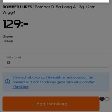
BOMBER LURES
Bomber B15a Long A 13g 12cm -
r & pannband
tskor
läder
tskor
r
ngsskor
Wigg4
129:-
kar & vantar
skor
ukar
skor
kar & vantar
kor
Green
Green
ukar
sskor
ställ
sskor
ukar
lbehör
Välj storlek
12
ställ
stövlar
por
stövlar
ställ
er
Säljs och skickas av
Fiskeonline
, exkluderad från
presentkort och Stadiums generella erbjudanden.
por
ler
kläder
ler
läder
Köpvillkor
Lägg i varukorg
kläder
ngskor
asögon
ngskor
por