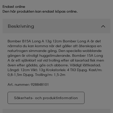
Endast online
läder
lbehör
r
lbehör
kläder
Den här produkten kan endast köpas online.
Beskrivning
asögon
äder
r
Bomber B15A Long A 13g 12cm Bomber Long A är det
närmsta du kan komma när det gäller att återskapa en
r
s
naturtrogen simmande gång. Den speciella wobblande
gången är otroligt huggstimulerande. Bomber 15A Long
A är ett självklart val vid trolling efter all laxartad fisk men
även efter gädda, gös och abborre. Väldigt lättkastad.
äder
ård
äder
Längd: 12cm Vikt: 13g Krokstorlek: 4 TX3 Djupg. Kast/m:
0,8-1,5m Djupg. Trolling/m: 1,5-2m
Art. nummer: 928848101
s
s
Säkerhets- och produktinformation
ård
ård