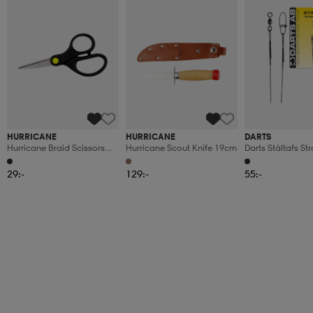
HURRICANE
HURRICANE
DARTS
Hurricane Braid Scissors
Hurricane Scout Knife 19cm
Darts Ståltafs S
13cm
15cm
29:-
129:-
55:-