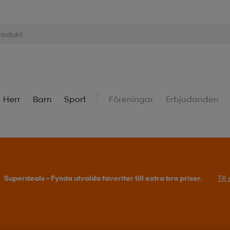
Herr
Barn
Sport
Föreningar
Erbjudanden
Superdeals – Fynda utvalda favoriter till extra bra priser.
Til