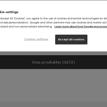
ie settings
“Accept All Cookies”, you agree to the use of cookies and similar technologies for sit
and ads personalization. Google and other partners may use cookies and mobile ad id
alized and non‑personalized advertising.
Learn more about how Google processes
Cookies settings
Accept all cookies
Visa produkter (3 672)