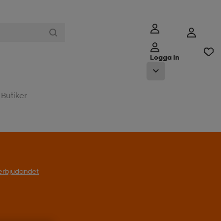
Logga in
Butiker
l erbjudandet