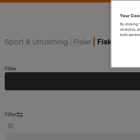
Your Cook
By clicking 
analytics, 
both person
Sport & utrustning
Fiske
Fiskedrag
Filter
Filter