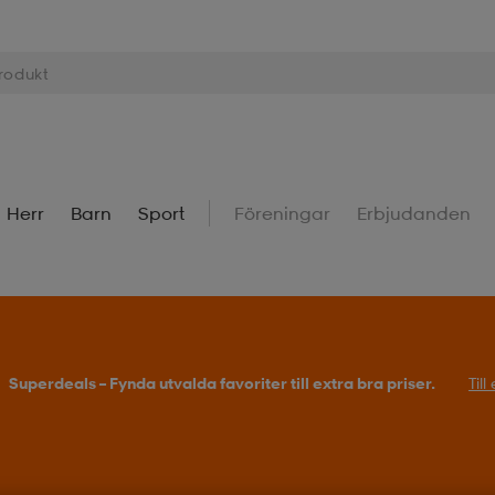
Herr
Barn
Sport
Föreningar
Erbjudanden
Superdeals – Fynda utvalda favoriter till extra bra priser.
Til