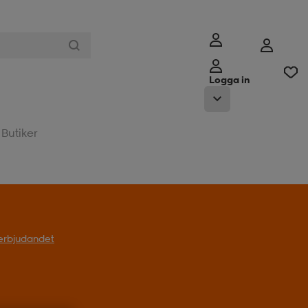
Logga in
Butiker
l erbjudandet