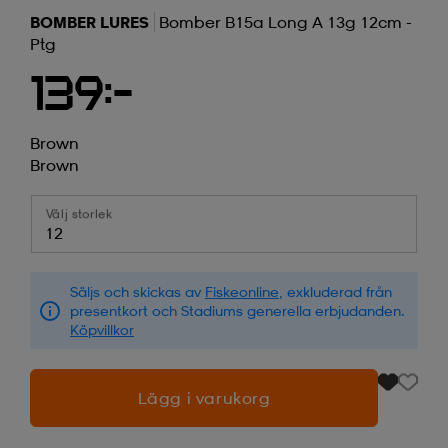
BOMBER LURES
Bomber B15a Long A 13g 12cm -
Ptg
139:-
Brown
Brown
Välj storlek
12
Säljs och skickas av
Fiskeonline
, exkluderad från
presentkort och Stadiums generella erbjudanden.
Köpvillkor
Lägg i varukorg