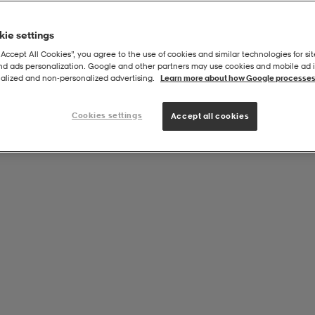
ie settings
“Accept All Cookies”, you agree to the use of cookies and similar technologies for sit
and ads personalization. Google and other partners may use cookies and mobile ad id
Ptg
alized and non‑personalized advertising.
Learn more about how Google processes
Cookies settings
Accept all cookies