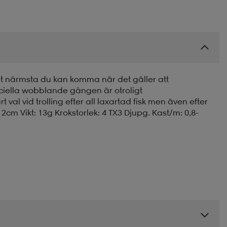
 närmsta du kan komma när det gäller att
iella wobblande gången är otroligt
val vid trolling efter all laxartad fisk men även efter
cm Vikt: 13g Krokstorlek: 4 TX3 Djupg. Kast/m: 0,8-