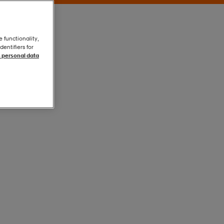
e functionality,
entifiers for
 personal data
Brown
Brown