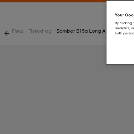
Your Cook
By clicking 
analytics, 
|
|
Fiske
Fiskedrag
Bomber B15a Long A 13g 12cm - 
both person