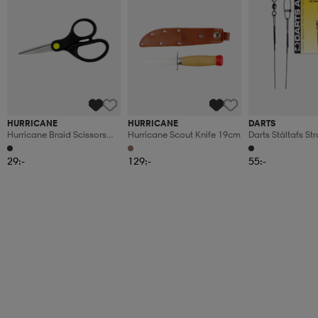
HURRICANE
HURRICANE
DARTS
Hurricane Braid Scissors
Hurricane Scout Knife 19cm
Darts Ståltafs S
13cm
15cm
29:-
129:-
55:-