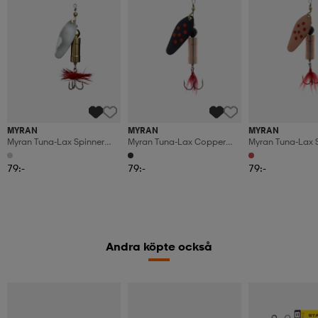
MYRAN
MYRAN
MYRAN
Myran Tuna-Lax Spinner
Myran Tuna-Lax Copper
Myran Tuna-Lax 
30g Silver
25g Black/red/dot
Copper 25g
Copper/red/dot
79:-
79:-
79:-
Andra köpte också