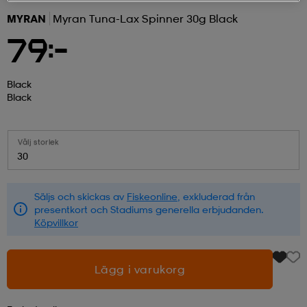
MYRAN
Myran Tuna-Lax Spinner 30g Black
r & pannband
tskor
läder
tskor
r
ngsskor
79:-
kar & vantar
skor
ukar
skor
kar & vantar
kor
Black
Black
ukar
sskor
ställ
sskor
ukar
lbehör
Välj storlek
30
ställ
stövlar
por
stövlar
ställ
er
Säljs och skickas av
Fiskeonline
, exkluderad från
presentkort och Stadiums generella erbjudanden.
Köpvillkor
por
ler
kläder
ler
läder
Lägg i varukorg
kläder
ngskor
asögon
ngskor
por