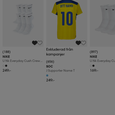
Exkluderad från
(188)
(897)
kampanjer
NIKE
NIKE
U Nk Everyday Cush Crew
U Nk Everyday C
(656)
6pr-Bd
3pr
SOC
249:-
169:-
J Supporter Name T
249:-