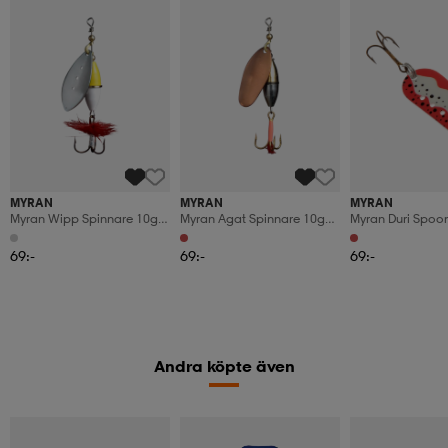
MYRAN
MYRAN
MYRAN
Myran Wipp Spinnare 10g
Myran Agat Spinnare 10g
Myran Duri Spoo
Silver/gul/vit
Koppar
Red/white
69:-
69:-
69:-
Andra köpte även