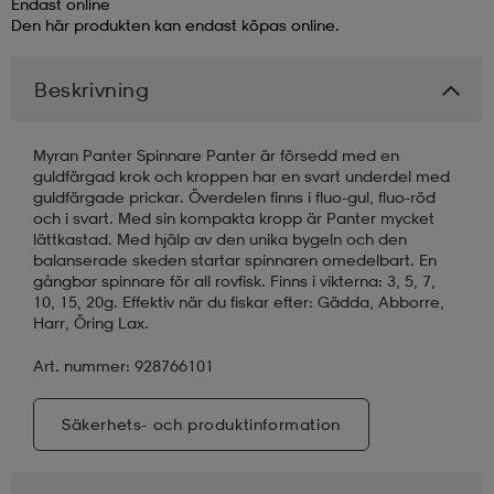
Endast online
Den här produkten kan endast köpas online.
läder
lbehör
r
lbehör
kläder
Beskrivning
asögon
äder
r
Myran Panter Spinnare Panter är försedd med en
guldfärgad krok och kroppen har en svart underdel med
guldfärgade prickar. Överdelen finns i fluo-gul, fluo-röd
r
s
och i svart. Med sin kompakta kropp är Panter mycket
lättkastad. Med hjälp av den unika bygeln och den
balanserade skeden startar spinnaren omedelbart. En
gångbar spinnare för all rovfisk. Finns i vikterna: 3, 5, 7,
äder
ård
äder
10, 15, 20g. Effektiv när du fiskar efter: Gädda, Abborre,
Harr, Öring Lax.
Art. nummer: 928766101
s
s
Säkerhets- och produktinformation
ård
ård