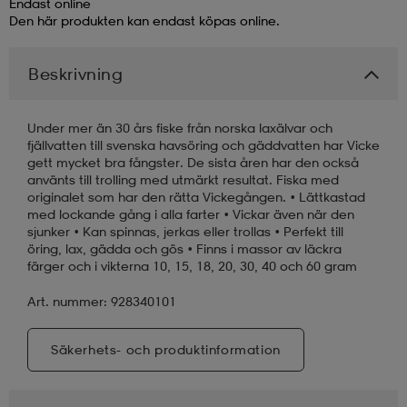
Endast online
Den här produkten kan endast köpas online.
läder
lbehör
r
lbehör
kläder
Beskrivning
asögon
äder
r
Under mer än 30 års fiske från norska laxälvar och
fjällvatten till svenska havsöring och gäddvatten har Vicke
gett mycket bra fångster. De sista åren har den också
r
s
använts till trolling med utmärkt resultat. Fiska med
originalet som har den rätta Vickegången. • Lättkastad
med lockande gång i alla farter • Vickar även när den
sjunker • Kan spinnas, jerkas eller trollas • Perfekt till
äder
ård
äder
öring, lax, gädda och gös • Finns i massor av läckra
färger och i vikterna 10, 15, 18, 20, 30, 40 och 60 gram
Art. nummer: 928340101
s
s
Säkerhets- och produktinformation
ård
ård