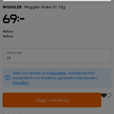
WIGGLER
Wiggler Vicke 51 15g
r & pannband
tskor
läder
tskor
r
ngsskor
69:-
kar & vantar
skor
ukar
skor
kar & vantar
kor
Yellow
Yellow
ukar
sskor
ställ
sskor
ukar
lbehör
Välj storlek
15
ställ
stövlar
por
stövlar
ställ
er
Säljs och skickas av
Fiskeonline
, exkluderad från
presentkort och Stadiums generella erbjudanden.
Köpvillkor
por
ler
kläder
ler
läder
Lägg i varukorg
kläder
ngskor
asögon
ngskor
por