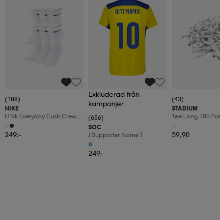
Exkluderad från
(188)
(43)
kampanjer
NIKE
STADIUM
U Nk Everyday Cush Crew
Tee Long 100 Pc
(656)
6pr-Bd
SOC
249:-
59,90
J Supporter Name T
249:-