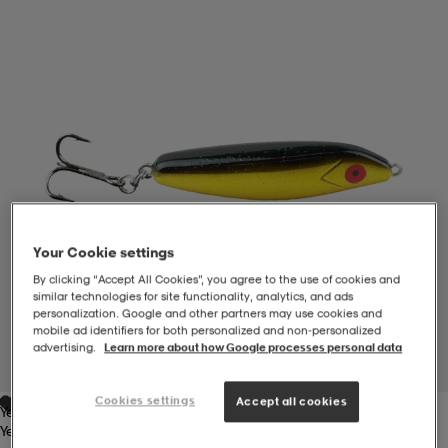
-BH
ngsskor
öjor & skjortor
ngsskor
ingsskor
ar
ingsskor
n
ingsskor
ts & toppar
or
n
kor
kor
öjor & skjortor
usskor
Your Cookie settings
öjor & skjortor
skor
r
skor
n
tskor
By clicking “Accept All Cookies”, you agree to the use of cookies and
similar technologies for site functionality, analytics, and ads
personalization. Google and other partners may use cookies and
mobile ad identifiers for both personalized and non‑personalized
 & klänningar
or
r & pannband
or
 & klänningar
-/Tennisskor
advertising.
Learn more about how Google processes personal data
1
/
1
Cookies settings
Accept all cookies
Yellow
r
andy-/Handbollsskor
kar & vantar
andy-/Handbollsskor
ller
ler
Yellow