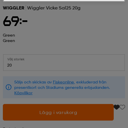
WIGGLER
Wiggler Vicke Sal25 20g
r & pannband
tskor
läder
tskor
r
ngsskor
69:-
kar & vantar
skor
ukar
skor
kar & vantar
kor
Green
Green
ukar
sskor
ställ
sskor
ukar
lbehör
Välj storlek
20
ställ
stövlar
por
stövlar
ställ
er
Säljs och skickas av
Fiskeonline
, exkluderad från
presentkort och Stadiums generella erbjudanden.
Köpvillkor
por
ler
kläder
ler
läder
Lägg i varukorg
kläder
ngskor
asögon
ngskor
por