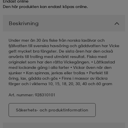
Endast online
Den här produkten kan endast köpas online.
läder
lbehör
r
lbehör
kläder
Beskrivning
asögon
äder
r
Under mer än 30 års fiske från norska laxälvar och
fjällvatten till svenska havsöring och gäddvatten har Vicke
gett mycket bra fångster. De sista åren har den också
r
s
använts till trolling med utmärkt resultat. Fiska med
originalet som har den rätta Vickegången. • Lättkastad
med lockande gång i alla farter • Vickar även när den
sjunker • Kan spinnas, jerkas eller trollas • Perfekt till
äder
ård
äder
öring, lax, gädda och gös • Finns i massor av läckra
färger och i vikterna 10, 15, 18, 20, 30, 40 och 60 gram
Art. nummer: 928310101
s
s
Säkerhets- och produktinformation
ård
ård