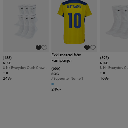
Exkluderad från
(188)
(897)
kampanjer
NIKE
NIKE
U Nk Everyday Cush Crew
U Nk Everyday C
(656)
6pr-Bd
3pr
SOC
249:-
169:-
J Supporter Name T
249:-