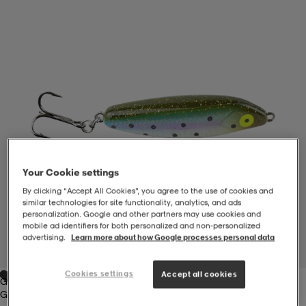
-BH
ngsskor
öjor & skjortor
ngsskor
ingsskor
ar
ingsskor
n
ingsskor
ts & toppar
or
n
kor
kor
öjor & skjortor
usskor
Your Cookie settings
öjor & skjortor
skor
r
skor
n
tskor
By clicking “Accept All Cookies”, you agree to the use of cookies and
similar technologies for site functionality, analytics, and ads
personalization. Google and other partners may use cookies and
mobile ad identifiers for both personalized and non‑personalized
 & klänningar
or
r & pannband
or
 & klänningar
-/Tennisskor
advertising.
Learn more about how Google processes personal data
1
/
1
Cookies settings
Accept all cookies
Green
r
andy-/Handbollsskor
kar & vantar
andy-/Handbollsskor
ller
ler
Green