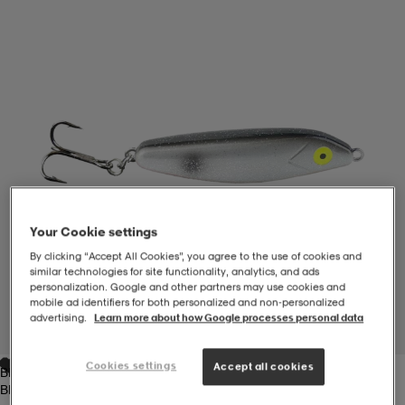
-BH
ngsskor
öjor & skjortor
ngsskor
ingsskor
ar
ingsskor
n
ingsskor
ts & toppar
or
n
kor
kor
öjor & skjortor
usskor
Your Cookie settings
öjor & skjortor
skor
r
skor
n
tskor
By clicking “Accept All Cookies”, you agree to the use of cookies and
similar technologies for site functionality, analytics, and ads
personalization. Google and other partners may use cookies and
mobile ad identifiers for both personalized and non‑personalized
 & klänningar
or
r & pannband
or
 & klänningar
-/Tennisskor
advertising.
Learn more about how Google processes personal data
1
/
1
Cookies settings
Accept all cookies
Black
r
andy-/Handbollsskor
kar & vantar
andy-/Handbollsskor
ller
ler
Black