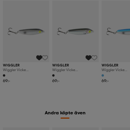
WIGGLER
WIGGLER
WIGGLER
Wiggler Vicke
Wiggler Vicke
Wiggler Vicke
Silverglitter/svart/koppar
Silverprisma/svart 15g
Silverglitter/blå
20g
15g
69:-
69:-
69:-
Andra köpte även