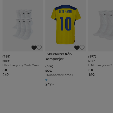
Exkluderad från
(188)
(897)
kampanjer
NIKE
NIKE
U Nk Everyday Cush Crew
U Nk Everyday C
(656)
6pr-Bd
3pr
SOC
249:-
169:-
J Supporter Name T
249:-