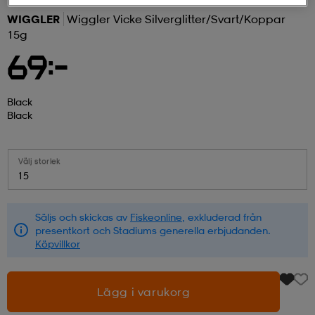
WIGGLER
Wiggler Vicke Silverglitter/svart/koppar
r & pannband
tskor
läder
tskor
r
ngsskor
15g
69:-
kar & vantar
skor
ukar
skor
kar & vantar
kor
Black
Black
ukar
sskor
ställ
sskor
ukar
lbehör
Välj storlek
15
ställ
stövlar
por
stövlar
ställ
er
Säljs och skickas av
Fiskeonline
, exkluderad från
presentkort och Stadiums generella erbjudanden.
por
ler
kläder
ler
läder
Köpvillkor
Lägg i varukorg
kläder
ngskor
asögon
ngskor
por