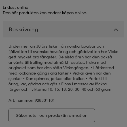
Endast online
läder
lbehör
r
lbehör
kläder
Den här produkten kan endast köpas online.
Beskrivning
asögon
äder
r
Under mer än 30 års fiske från norska laxälvar och
fjällvatten till svenska havsöring och gäddvatten har Vicke
r
s
gett mycket bra fångster. De sista åren har den också
använts till trolling med utmärkt resultat. Fiska med
originalet som har den rätta Vickegången. • Lättkastad
med lockande gång i alla farter • Vickar även när den
äder
ård
äder
sjunker • Kan spinnas, jerkas eller trollas • Perfekt till
öring, lax, gädda och gös • Finns i massor av läckra
färger och i vikterna 10, 15, 18, 20, 30, 40 och 60 gram
s
s
Art. nummer: 928301101
Säkerhets- och produktinformation
ård
ård