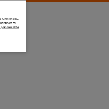
e functionality,
entifiers for
 personal data
Black
Black