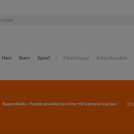
Herr
Barn
Sport
Föreningar
Erbjudanden
Superdeals – Fynda utvalda favoriter till extra bra priser.
Til