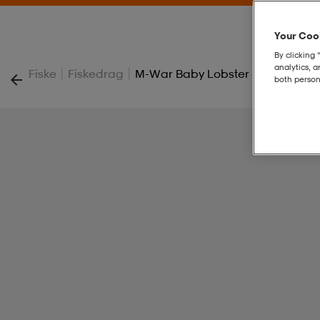
Your Cook
By clicking 
analytics, 
|
|
Fiske
Fiskedrag
M-War Baby Lobster Perch Cosm
both person