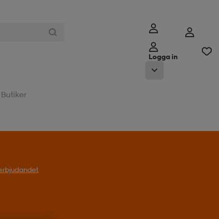
Logga in
Butiker
l erbjudandet