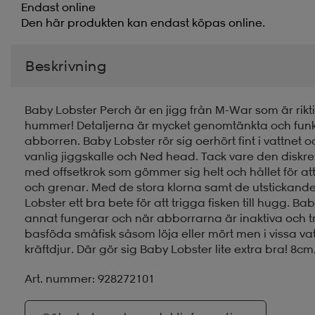
Endast online
Den här produkten kan endast köpas online.
Beskrivning
Baby Lobster Perch är en jigg från M-War som är riktigt
hummer! Detaljerna är mycket genomtänkta och funktion
abborren. Baby Lobster rör sig oerhört fint i vattnet 
vanlig jiggskalle och Ned head. Tack vare den disk
med offsetkrok som gömmer sig helt och hållet för att
och grenar. Med de stora klorna samt de utstickande
Lobster ett bra bete för att trigga fisken till hugg. B
annat fungerar och när abborrarna är inaktiva och t
basföda småfisk såsom löja eller mört men i vissa vat
kräftdjur. Där gör sig Baby Lobster lite extra bra! 8cm
Art. nummer: 928272101