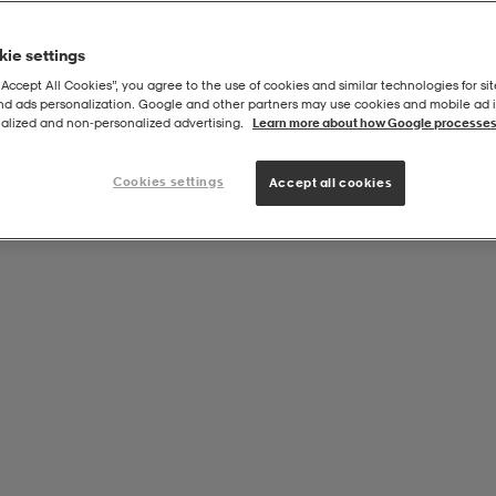
ie settings
“Accept All Cookies”, you agree to the use of cookies and similar technologies for sit
and ads personalization. Google and other partners may use cookies and mobile ad id
o 8cm, 10-Pack
alized and non‑personalized advertising.
Learn more about how Google processes
Cookies settings
Accept all cookies