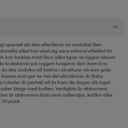
 speciell då den efterliknar en realistisk liten
ella vilket har visat sig vara extremt effektivt för
och kan tacklas med flera olika typer av riggar såsom
reta krokskåran på ryggen fungerar den även bra
 du ska undvika att fastna i strukturer så som gräs
 benen som ger en hel del vibrationer är Baby
aby Lobster är perfekt att ta fram de dagar då inget
rycker längs med botten. Vanligtvis är abborrens
ten är abborrens föda små vattendjur, kräftor eller
, 10-pack.