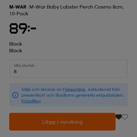
M-WAR
M-War Baby Lobster Perch Cosmo 8cm,
10-Pack
89:-
Black
Black
Välj storlek
8
Säljs och skickas av
Fiskeonline
, exkluderad från
presentkort och Stadiums generella erbjudanden.
Köpvillkor
Lägg i varukorg