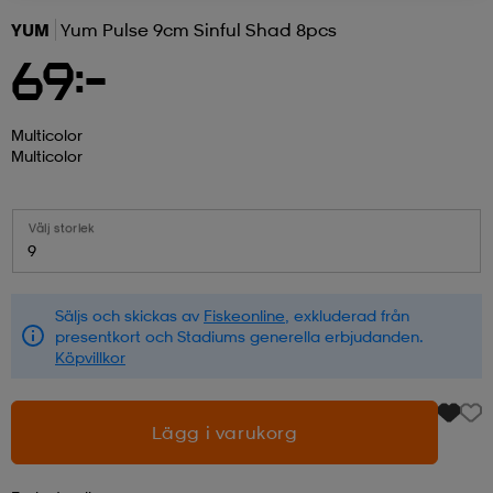
YUM
Yum Pulse 9cm Sinful Shad 8pcs
r & pannband
tskor
läder
tskor
r
ngsskor
69:-
kar & vantar
skor
ukar
skor
kar & vantar
kor
Multicolor
Multicolor
ukar
sskor
ställ
sskor
ukar
lbehör
Välj storlek
9
ställ
stövlar
por
stövlar
ställ
er
Säljs och skickas av
Fiskeonline
, exkluderad från
presentkort och Stadiums generella erbjudanden.
Köpvillkor
por
ler
kläder
ler
läder
Lägg i varukorg
kläder
ngskor
asögon
ngskor
por