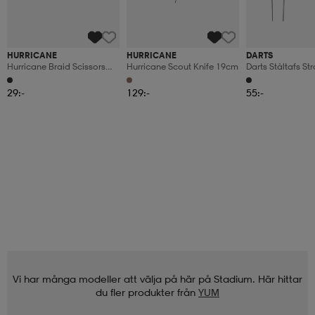
HURRICANE
HURRICANE
DARTS
Hurricane Braid Scissors
Hurricane Scout Knife 19cm
Darts Ståltafs S
13cm
15cm
29:-
129:-
55:-
Vi har många modeller att välja på här på Stadium. Här hittar
du fler produkter från
YUM