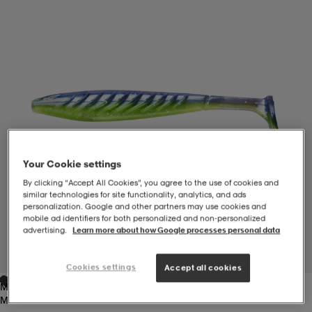
-BH
ngsskor
öjor & skjortor
ngsskor
ingsskor
ar
ingsskor
n
ingsskor
ts & toppar
or
n
kor
kor
öjor & skjortor
usskor
Your Cookie settings
By clicking “Accept All Cookies”, you agree to the use of cookies and
öjor & skjortor
skor
r
skor
n
tskor
similar technologies for site functionality, analytics, and ads
personalization. Google and other partners may use cookies and
mobile ad identifiers for both personalized and non‑personalized
advertising.
Learn more about how Google processes personal data
 & klänningar
or
r & pannband
or
 & klänningar
-/Tennisskor
1
/
1
Cookies settings
Accept all cookies
Multicolor
r
andy-/Handbollsskor
kar & vantar
andy-/Handbollsskor
ller
ler
Multicolor