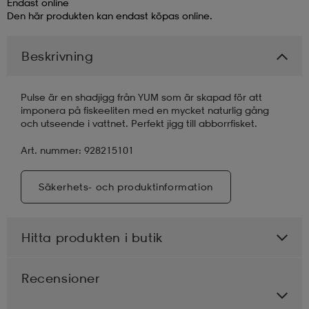
Endast online
Den här produkten kan endast köpas online.
läder
lbehör
r
lbehör
kläder
Beskrivning
asögon
äder
r
Pulse är en shadjigg från YUM som är skapad för att
imponera på fiskeeliten med en mycket naturlig gång
och utseende i vattnet. Perfekt jigg till abborrfisket.
r
s
Art. nummer: 928215101
äder
ård
äder
Säkerhets- och produktinformation
Hitta produkten i butik
s
s
Recensioner
ård
ård